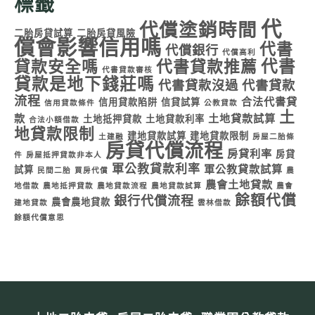
標籤
代
代償塗銷時間
二胎房貸試算
二胎房貸風險
償會影響信用嗎
代書
代償銀行
代償高利
代書
貸款安全嗎
代書貸款推薦
代書貸款審核
貸款是地下錢莊嗎
代書貸款沒過
代書貸款
流程
合法代書貸
信用貸款陷阱
信貸試算
信用貸款條件
公教貸款
土
款
土地貸款試算
土地抵押貸款
土地貸款利率
合法小額借款
地貸款限制
建地貸款試算
建地貸款限制
土建融
房屋二胎條
房貸代償流程
房貸利率
房貸
件
房屋抵押貸款非本人
軍公教貸款利率
軍公教貸款試算
試算
民間二胎
買房代償
農
農會土地貸款
地借款
農地抵押貸款
農地貸款流程
農地貸款試算
農會
餘額代償
銀行代償流程
農會農地貸款
建地貸款
雲林借款
餘額代償意思