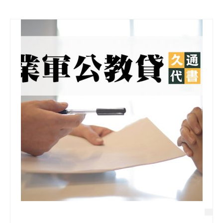
信用貸款
代書貸款
精選知識
銀行貸款
其他貸款
申貸Q&A
久通專欄
時事解析
生活理財
房產Q&A
網友都在問