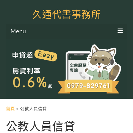
久通代書事務所
Menu
服務項目
土地二胎申貸
房屋二胎申貸
軍公教貸款
個人信貸
土地貸款
首頁
»
公教人員信貸
房屋貸款
公教人員信貸