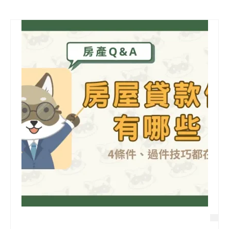
信用貸款
代書貸款
精選知識
銀行貸款
其他貸款
申貸Q&A
久通專欄
時事解析
生活理財
房產Q&A
網友都在問