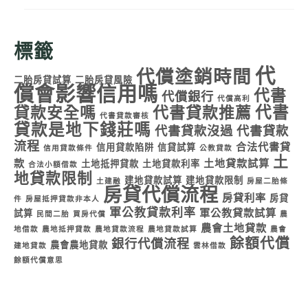
標籤
代
代償塗銷時間
二胎房貸試算
二胎房貸風險
償會影響信用嗎
代書
代償銀行
代償高利
代書
貸款安全嗎
代書貸款推薦
代書貸款審核
貸款是地下錢莊嗎
代書貸款沒過
代書貸款
流程
合法代書貸
信用貸款陷阱
信貸試算
信用貸款條件
公教貸款
土
款
土地貸款試算
土地抵押貸款
土地貸款利率
合法小額借款
地貸款限制
建地貸款試算
建地貸款限制
土建融
房屋二胎條
房貸代償流程
房貸利率
房貸
件
房屋抵押貸款非本人
軍公教貸款利率
軍公教貸款試算
試算
民間二胎
買房代償
農
農會土地貸款
地借款
農地抵押貸款
農地貸款流程
農地貸款試算
農會
餘額代償
銀行代償流程
農會農地貸款
建地貸款
雲林借款
餘額代償意思