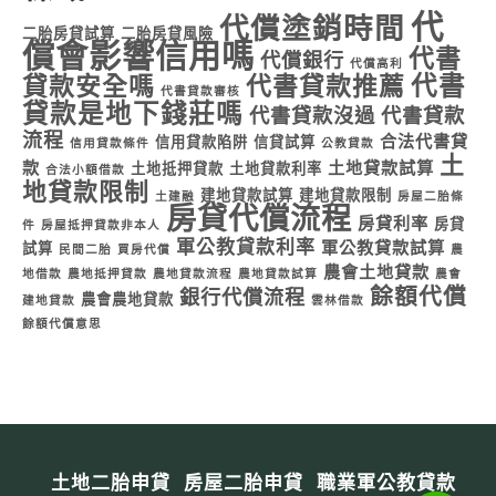
代
代償塗銷時間
二胎房貸試算
二胎房貸風險
償會影響信用嗎
代書
代償銀行
代償高利
代書
貸款安全嗎
代書貸款推薦
代書貸款審核
貸款是地下錢莊嗎
代書貸款沒過
代書貸款
流程
合法代書貸
信用貸款陷阱
信貸試算
信用貸款條件
公教貸款
土
款
土地貸款試算
土地抵押貸款
土地貸款利率
合法小額借款
地貸款限制
建地貸款試算
建地貸款限制
土建融
房屋二胎條
房貸代償流程
房貸利率
房貸
件
房屋抵押貸款非本人
軍公教貸款利率
軍公教貸款試算
試算
民間二胎
買房代償
農
農會土地貸款
地借款
農地抵押貸款
農地貸款流程
農地貸款試算
農會
餘額代償
銀行代償流程
農會農地貸款
建地貸款
雲林借款
餘額代償意思
土地二胎申貸
房屋二胎申貸
職業軍公教貸款