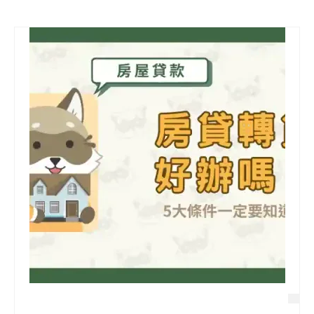
信用貸款
代書貸款
精選知識
銀行貸款
其他貸款
申貸Q&A
久通專欄
時事解析
生活理財
房產Q&A
網友都在問