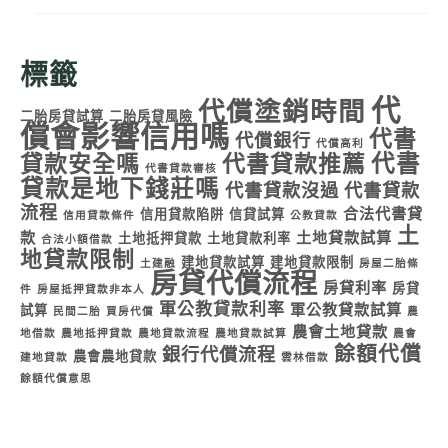
標籤
代
代償塗銷時間
二胎房貸試算
二胎房貸風險
償會影響信用嗎
代書
代償銀行
代償高利
代書
貸款安全嗎
代書貸款推薦
代書貸款審核
貸款是地下錢莊嗎
代書貸款沒過
代書貸款
流程
合法代書貸
信用貸款陷阱
信貸試算
信用貸款條件
公教貸款
土
款
土地貸款試算
土地抵押貸款
土地貸款利率
合法小額借款
地貸款限制
建地貸款試算
建地貸款限制
土建融
房屋二胎條
房貸代償流程
房貸利率
房貸
件
房屋抵押貸款非本人
軍公教貸款利率
軍公教貸款試算
試算
民間二胎
買房代償
農
農會土地貸款
地借款
農地抵押貸款
農地貸款流程
農地貸款試算
農會
餘額代償
銀行代償流程
農會農地貸款
建地貸款
雲林借款
餘額代償意思