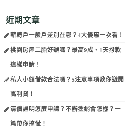
for:
近期文章
薪轉戶一般戶差別在哪？4大優惠一次看！
桃園房屋二胎好辦嗎？最高9成、1天撥款
這樣申請！
私人小額借款合法嗎？5注意事項教你避開
高利貸！
清償證明怎麼申請？不辦塗銷會怎樣？一
篇帶你搞懂！