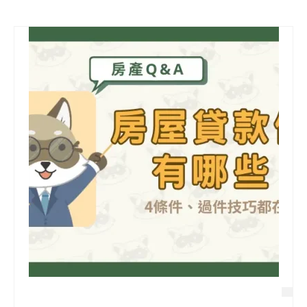
信用貸款
代書貸款
精選知識
銀行貸款
其他貸款
申貸Q&A
久通專欄
時事解析
生活理財
房產Q&A
網友都在問