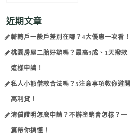
for:
近期文章
薪轉戶一般戶差別在哪？4大優惠一次看！
桃園房屋二胎好辦嗎？最高9成、1天撥款
這樣申請！
私人小額借款合法嗎？5注意事項教你避開
高利貸！
清償證明怎麼申請？不辦塗銷會怎樣？一
篇帶你搞懂！