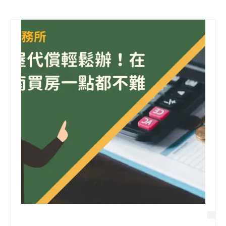
信用貸款
代書貸款
精選知識
銀行貸款
其他貸款
申貸Q&A
久通專欄
時事解析
生活理財
房產Q&A
網友都在問