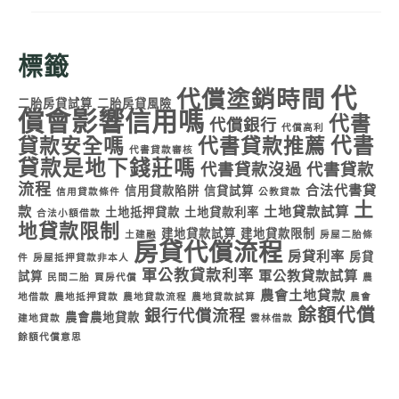
標籤
代
代償塗銷時間
二胎房貸試算
二胎房貸風險
償會影響信用嗎
代書
代償銀行
代償高利
代書
貸款安全嗎
代書貸款推薦
代書貸款審核
貸款是地下錢莊嗎
代書貸款沒過
代書貸款
流程
合法代書貸
信用貸款陷阱
信貸試算
信用貸款條件
公教貸款
土
款
土地貸款試算
土地抵押貸款
土地貸款利率
合法小額借款
地貸款限制
建地貸款試算
建地貸款限制
土建融
房屋二胎條
房貸代償流程
房貸利率
房貸
件
房屋抵押貸款非本人
軍公教貸款利率
軍公教貸款試算
試算
民間二胎
買房代償
農
農會土地貸款
地借款
農地抵押貸款
農地貸款流程
農地貸款試算
農會
餘額代償
銀行代償流程
農會農地貸款
建地貸款
雲林借款
餘額代償意思