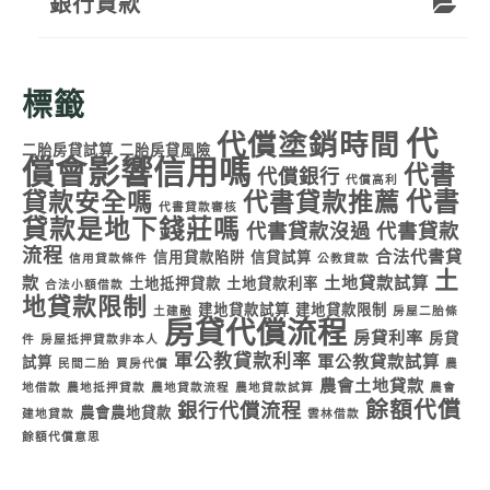
銀行貸款
標籤
代
代償塗銷時間
二胎房貸試算
二胎房貸風險
償會影響信用嗎
代書
代償銀行
代償高利
代書
貸款安全嗎
代書貸款推薦
代書貸款審核
貸款是地下錢莊嗎
代書貸款沒過
代書貸款
流程
合法代書貸
信用貸款陷阱
信貸試算
信用貸款條件
公教貸款
土
款
土地貸款試算
土地抵押貸款
土地貸款利率
合法小額借款
地貸款限制
建地貸款試算
建地貸款限制
土建融
房屋二胎條
房貸代償流程
房貸利率
房貸
件
房屋抵押貸款非本人
軍公教貸款利率
軍公教貸款試算
試算
民間二胎
買房代償
農
農會土地貸款
地借款
農地抵押貸款
農地貸款流程
農地貸款試算
農會
餘額代償
銀行代償流程
農會農地貸款
建地貸款
雲林借款
餘額代償意思