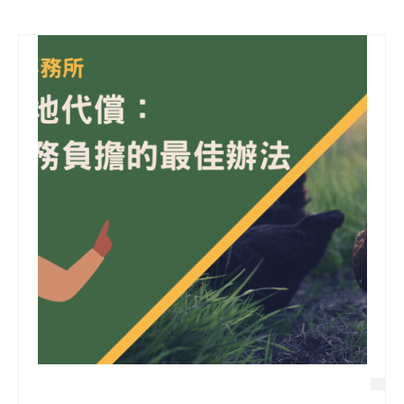
信用貸款
代書貸款
精選知識
銀行貸款
其他貸款
申貸Q&A
久通專欄
時事解析
生活理財
房產Q&A
網友都在問