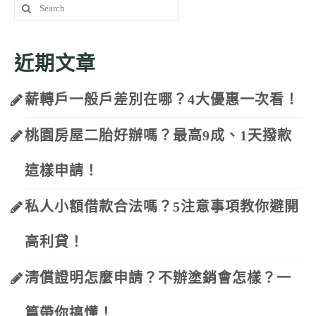
Search
for:
近期文章
薪轉戶一般戶差別在哪？4大優惠一次看！
桃園房屋二胎好辦嗎？最高9成、1天撥款
這樣申請！
私人小額借款合法嗎？5注意事項教你避開
高利貸！
清償證明怎麼申請？不辦塗銷會怎樣？一
篇帶你搞懂！