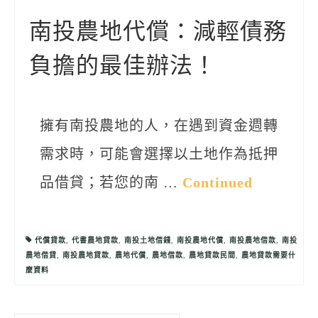
聯絡我們
南投農地代償：減輕債務
負擔的最佳辦法！
擁有南投農地的人，在遇到資金週轉
需求時，可能會選擇以土地作為抵押
品借貸；若您的南 …
Continued
代償貸款
,
代書農地貸款
,
南投土地借錢
,
南投農地代償
,
南投農地借款
,
南投
農地借貸
,
南投農地貸款
,
農地代償
,
農地借款
,
農地貸款民間
,
農地貸款需要什
麼資料