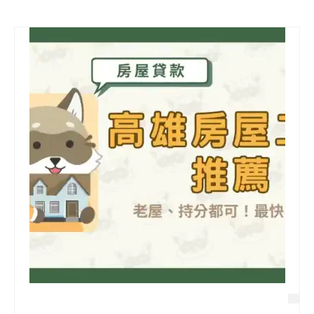
信用貸款
代書貸款
精選知識
銀行貸款
其他貸款
申貸Q&A
久通專欄
時事解析
生活理財
房產Q&A
網友都在問