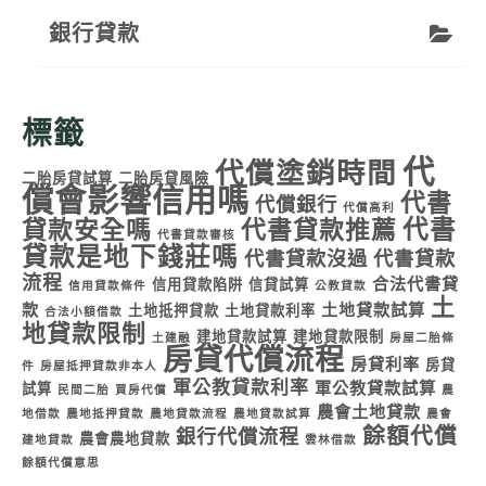
銀行貸款
標籤
代
代償塗銷時間
二胎房貸試算
二胎房貸風險
償會影響信用嗎
代書
代償銀行
代償高利
代書
貸款安全嗎
代書貸款推薦
代書貸款審核
貸款是地下錢莊嗎
代書貸款沒過
代書貸款
流程
合法代書貸
信用貸款陷阱
信貸試算
信用貸款條件
公教貸款
土
款
土地貸款試算
土地抵押貸款
土地貸款利率
合法小額借款
地貸款限制
建地貸款試算
建地貸款限制
土建融
房屋二胎條
房貸代償流程
房貸利率
房貸
件
房屋抵押貸款非本人
軍公教貸款利率
軍公教貸款試算
試算
民間二胎
買房代償
農
農會土地貸款
地借款
農地抵押貸款
農地貸款流程
農地貸款試算
農會
餘額代償
銀行代償流程
農會農地貸款
建地貸款
雲林借款
餘額代償意思