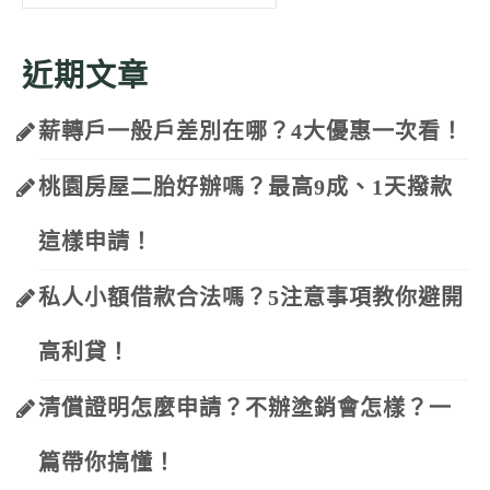
for:
近期文章
薪轉戶一般戶差別在哪？4大優惠一次看！
桃園房屋二胎好辦嗎？最高9成、1天撥款
這樣申請！
私人小額借款合法嗎？5注意事項教你避開
高利貸！
清償證明怎麼申請？不辦塗銷會怎樣？一
篇帶你搞懂！