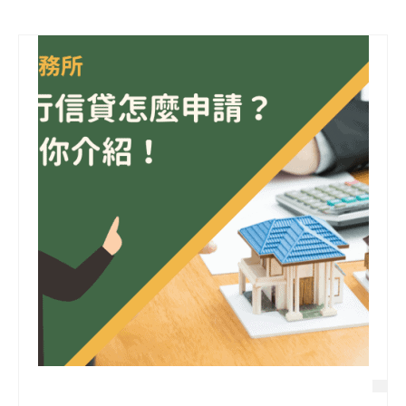
信用貸款
代書貸款
精選知識
銀行貸款
其他貸款
申貸Q&A
久通專欄
時事解析
生活理財
房產Q&A
網友都在問