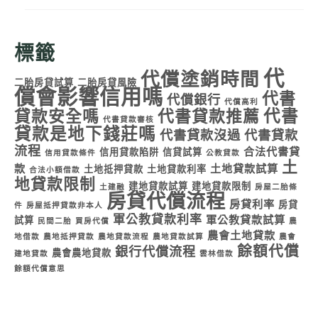
標籤
代
代償塗銷時間
二胎房貸試算
二胎房貸風險
償會影響信用嗎
代書
代償銀行
代償高利
代書
貸款安全嗎
代書貸款推薦
代書貸款審核
貸款是地下錢莊嗎
代書貸款沒過
代書貸款
流程
合法代書貸
信用貸款陷阱
信貸試算
信用貸款條件
公教貸款
土
款
土地貸款試算
土地抵押貸款
土地貸款利率
合法小額借款
地貸款限制
建地貸款試算
建地貸款限制
土建融
房屋二胎條
房貸代償流程
房貸利率
房貸
件
房屋抵押貸款非本人
軍公教貸款利率
軍公教貸款試算
試算
民間二胎
買房代償
農
農會土地貸款
地借款
農地抵押貸款
農地貸款流程
農地貸款試算
農會
餘額代償
銀行代償流程
農會農地貸款
建地貸款
雲林借款
餘額代償意思