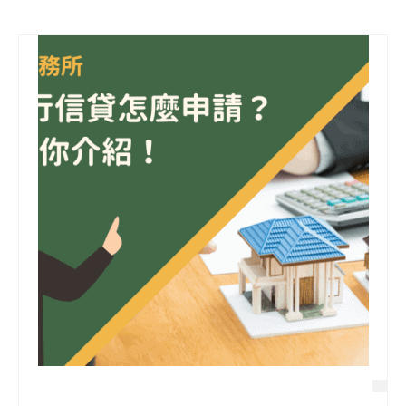
信用貸款
代書貸款
精選知識
銀行貸款
其他貸款
申貸Q&A
久通專欄
時事解析
生活理財
房產Q&A
網友都在問