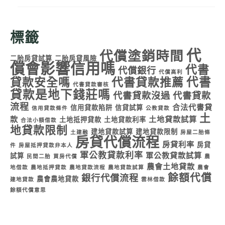
標籤
代
代償塗銷時間
二胎房貸試算
二胎房貸風險
償會影響信用嗎
代書
代償銀行
代償高利
代書
貸款安全嗎
代書貸款推薦
代書貸款審核
貸款是地下錢莊嗎
代書貸款沒過
代書貸款
流程
合法代書貸
信用貸款陷阱
信貸試算
信用貸款條件
公教貸款
土
款
土地貸款試算
土地抵押貸款
土地貸款利率
合法小額借款
地貸款限制
建地貸款試算
建地貸款限制
土建融
房屋二胎條
房貸代償流程
房貸利率
房貸
件
房屋抵押貸款非本人
軍公教貸款利率
軍公教貸款試算
試算
民間二胎
買房代償
農
農會土地貸款
地借款
農地抵押貸款
農地貸款流程
農地貸款試算
農會
餘額代償
銀行代償流程
農會農地貸款
建地貸款
雲林借款
餘額代償意思