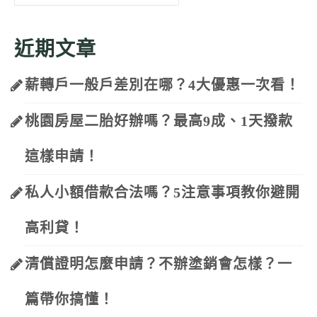
for:
近期文章
薪轉戶一般戶差別在哪？4大優惠一次看！
桃園房屋二胎好辦嗎？最高9成、1天撥款
這樣申請！
私人小額借款合法嗎？5注意事項教你避開
高利貸！
清償證明怎麼申請？不辦塗銷會怎樣？一
篇帶你搞懂！