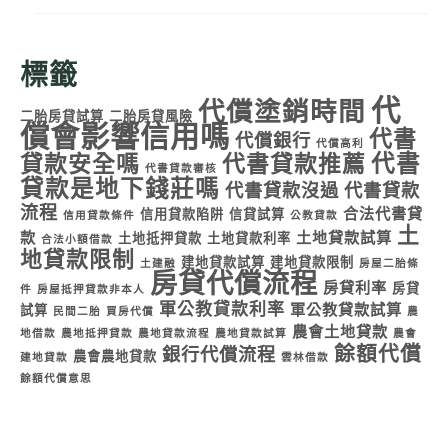
標籤
代
代償塗銷時間
二胎房貸試算
二胎房貸風險
償會影響信用嗎
代書
代償銀行
代償高利
代書
貸款安全嗎
代書貸款推薦
代書貸款審核
貸款是地下錢莊嗎
代書貸款沒過
代書貸款
流程
合法代書貸
信用貸款陷阱
信貸試算
信用貸款條件
公教貸款
土
款
土地貸款試算
土地抵押貸款
土地貸款利率
合法小額借款
地貸款限制
建地貸款試算
建地貸款限制
土建融
房屋二胎條
房貸代償流程
房貸利率
房貸
件
房屋抵押貸款非本人
軍公教貸款利率
軍公教貸款試算
試算
民間二胎
買房代償
農
農會土地貸款
地借款
農地抵押貸款
農地貸款流程
農地貸款試算
農會
餘額代償
銀行代償流程
農會農地貸款
建地貸款
雲林借款
餘額代償意思