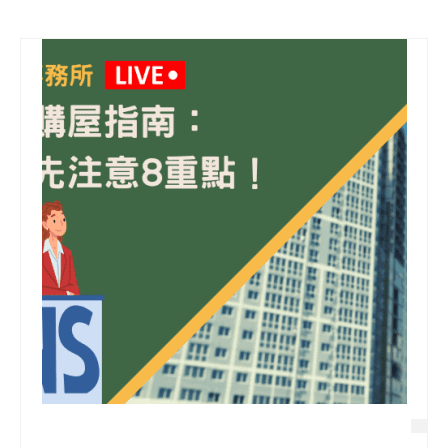
信用貸款
代書貸款
精選知識
銀行貸款
其他貸款
申貸Q&A
久通專欄
時事解析
生活理財
房產Q&A
網友都在問