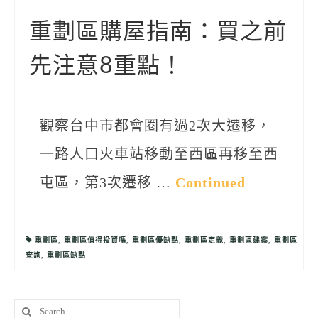
聯絡我們
重劃區購屋指南：買之前
先注意8重點！
觀察台中市都會圈有過2次大遷移，
一路人口火車站移動至西區再移至西
屯區，第3次遷移 …
Continued
重劃區
,
重劃區值得投資嗎
,
重劃區優缺點
,
重劃區定義
,
重劃區建案
,
重劃區
查詢
,
重劃區缺點
Search