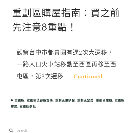
聯絡我們
重劃區購屋指南：買之前
先注意8重點！
觀察台中市都會圈有過2次大遷移，
一路人口火車站移動至西區再移至西
屯區，第3次遷移 …
Continued
重劃區
,
重劃區值得投資嗎
,
重劃區優缺點
,
重劃區定義
,
重劃區建案
,
重劃區
查詢
,
重劃區缺點
Search