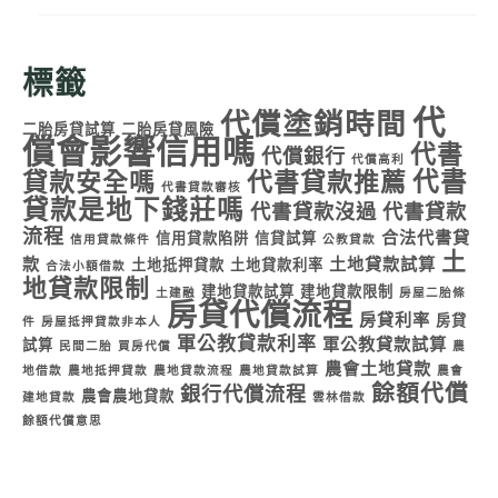
標籤
代
代償塗銷時間
二胎房貸試算
二胎房貸風險
償會影響信用嗎
代書
代償銀行
代償高利
代書
貸款安全嗎
代書貸款推薦
代書貸款審核
貸款是地下錢莊嗎
代書貸款沒過
代書貸款
流程
合法代書貸
信用貸款陷阱
信貸試算
信用貸款條件
公教貸款
土
款
土地貸款試算
土地抵押貸款
土地貸款利率
合法小額借款
地貸款限制
建地貸款試算
建地貸款限制
土建融
房屋二胎條
房貸代償流程
房貸利率
房貸
件
房屋抵押貸款非本人
軍公教貸款利率
軍公教貸款試算
試算
民間二胎
買房代償
農
農會土地貸款
地借款
農地抵押貸款
農地貸款流程
農地貸款試算
農會
餘額代償
銀行代償流程
農會農地貸款
建地貸款
雲林借款
餘額代償意思