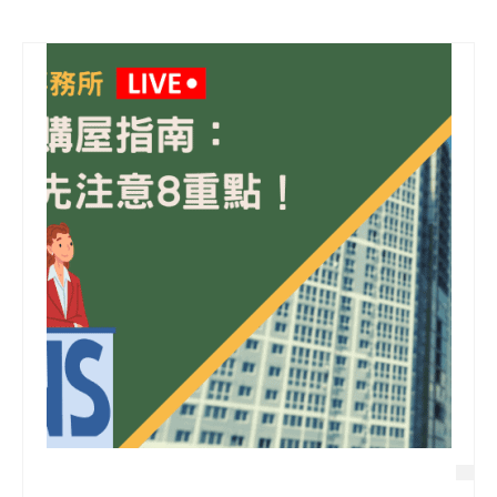
信用貸款
代書貸款
精選知識
銀行貸款
其他貸款
申貸Q&A
久通專欄
時事解析
生活理財
房產Q&A
網友都在問