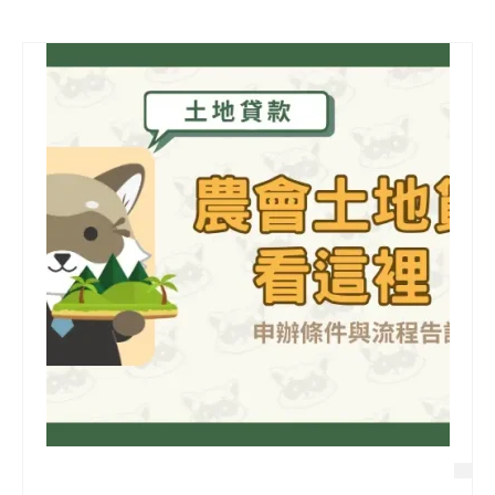
信用貸款
代書貸款
精選知識
銀行貸款
其他貸款
申貸Q&A
久通專欄
時事解析
生活理財
房產Q&A
網友都在問