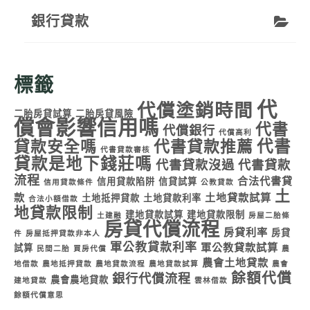
銀行貸款
標籤
代
代償塗銷時間
二胎房貸試算
二胎房貸風險
償會影響信用嗎
代書
代償銀行
代償高利
代書
貸款安全嗎
代書貸款推薦
代書貸款審核
貸款是地下錢莊嗎
代書貸款沒過
代書貸款
流程
合法代書貸
信用貸款陷阱
信貸試算
信用貸款條件
公教貸款
土
款
土地貸款試算
土地抵押貸款
土地貸款利率
合法小額借款
地貸款限制
建地貸款試算
建地貸款限制
土建融
房屋二胎條
房貸代償流程
房貸利率
房貸
件
房屋抵押貸款非本人
軍公教貸款利率
軍公教貸款試算
試算
民間二胎
買房代償
農
農會土地貸款
地借款
農地抵押貸款
農地貸款流程
農地貸款試算
農會
餘額代償
銀行代償流程
農會農地貸款
建地貸款
雲林借款
餘額代償意思