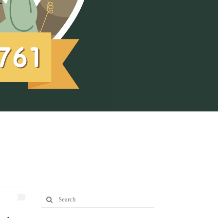
Search
for: