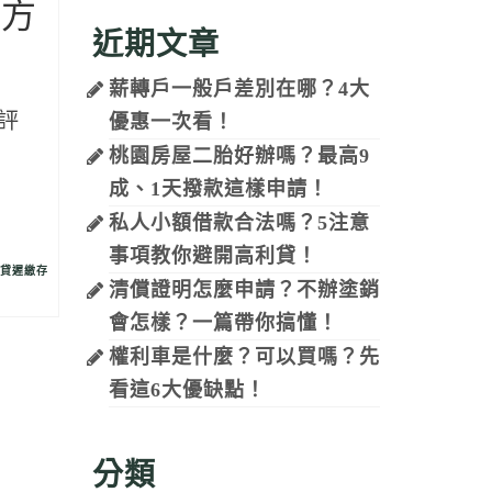
決方
近期文章
薪轉戶一般戶差別在哪？4大
評
優惠一次看！
桃園房屋二胎好辦嗎？最高9
…
成、1天撥款這樣申請！
私人小額借款合法嗎？5注意
事項教你避開高利貸！
貸遲繳存
清償證明怎麼申請？不辦塗銷
會怎樣？一篇帶你搞懂！
權利車是什麼？可以買嗎？先
看這6大優缺點！
分類