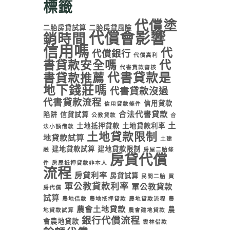
標籤
代償塗
二胎房貸試算
二胎房貸風險
代償會影響
銷時間
信用嗎
代
代償銀行
代償高利
書貸款安全嗎
代
代書貸款審核
代書貸款是
書貸款推薦
地下錢莊嗎
代書貸款沒過
代書貸款流程
信用貸款
信用貸款條件
合法代書貸款
陷阱
信貸試算
公教貸款
合
土
土地抵押貸款
土地貸款利率
法小額借款
土地貸款限制
地貸款試算
土建
建地貸款試算
建地貸款限制
融
房屋二胎條
房貸代償
件
房屋抵押貸款非本人
流程
房貸利率
房貸試算
民間二胎
買
軍公教貸款利率
軍公教貸款
房代償
試算
農地借款
農地抵押貸款
農地貸款流程
農
農會土地貸款
農
地貸款試算
農會建地貸款
銀行代償流程
會農地貸款
雲林借款