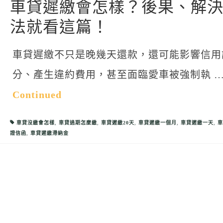
車貸遲繳會怎樣？後果、解
法就看這篇！
車貸遲繳不只是晚幾天還款，還可能影響信用
分、產生違約費用，甚至面臨愛車被強制執 
Continued
車貸沒繳會怎樣
,
車貸過期怎麼繳
,
車貸遲繳20天
,
車貸遲繳一個月
,
車貸遲繳一天
,
車
證信函
,
車貸遲繳滯納金