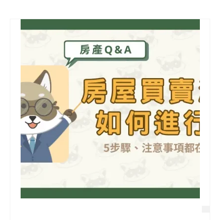
信用貸款
代書貸款
精選知識
銀行貸款
其他貸款
申貸Q&A
久通專欄
時事解析
生活理財
房產Q&A
網友都在問