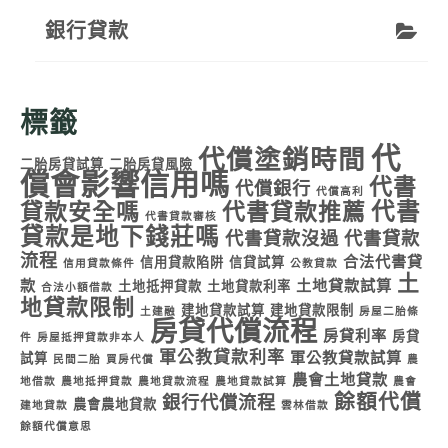
銀行貸款
標籤
代
代償塗銷時間
二胎房貸試算
二胎房貸風險
償會影響信用嗎
代書
代償銀行
代償高利
代書
貸款安全嗎
代書貸款推薦
代書貸款審核
貸款是地下錢莊嗎
代書貸款沒過
代書貸款
流程
合法代書貸
信用貸款陷阱
信貸試算
信用貸款條件
公教貸款
土
款
土地貸款試算
土地抵押貸款
土地貸款利率
合法小額借款
地貸款限制
建地貸款試算
建地貸款限制
土建融
房屋二胎條
房貸代償流程
房貸利率
房貸
件
房屋抵押貸款非本人
軍公教貸款利率
軍公教貸款試算
試算
民間二胎
買房代償
農
農會土地貸款
地借款
農地抵押貸款
農地貸款流程
農地貸款試算
農會
餘額代償
銀行代償流程
農會農地貸款
建地貸款
雲林借款
餘額代償意思