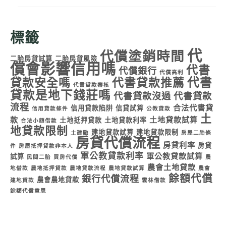
標籤
代
代償塗銷時間
二胎房貸試算
二胎房貸風險
償會影響信用嗎
代書
代償銀行
代償高利
代書
貸款安全嗎
代書貸款推薦
代書貸款審核
貸款是地下錢莊嗎
代書貸款沒過
代書貸款
流程
合法代書貸
信用貸款陷阱
信貸試算
信用貸款條件
公教貸款
土
款
土地貸款試算
土地抵押貸款
土地貸款利率
合法小額借款
地貸款限制
建地貸款試算
建地貸款限制
土建融
房屋二胎條
房貸代償流程
房貸利率
房貸
件
房屋抵押貸款非本人
軍公教貸款利率
軍公教貸款試算
試算
民間二胎
買房代償
農
農會土地貸款
地借款
農地抵押貸款
農地貸款流程
農地貸款試算
農會
餘額代償
銀行代償流程
農會農地貸款
建地貸款
雲林借款
餘額代償意思