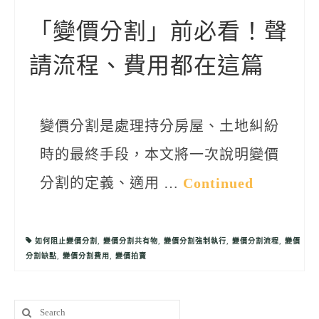
聯絡我們
「變價分割」前必看！聲
請流程、費用都在這篇
變價分割是處理持分房屋、土地糾紛
時的最終手段，本文將一次說明變價
分割的定義、適用 …
Continued
如何阻止變價分割
,
變價分割共有物
,
變價分割強制執行
,
變價分割流程
,
變價
分割缺點
,
變價分割費用
,
變價拍賣
Search