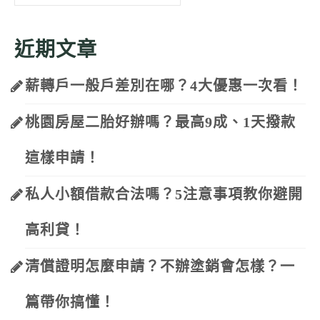
for:
近期文章
薪轉戶一般戶差別在哪？4大優惠一次看！
桃園房屋二胎好辦嗎？最高9成、1天撥款
這樣申請！
私人小額借款合法嗎？5注意事項教你避開
高利貸！
清償證明怎麼申請？不辦塗銷會怎樣？一
篇帶你搞懂！