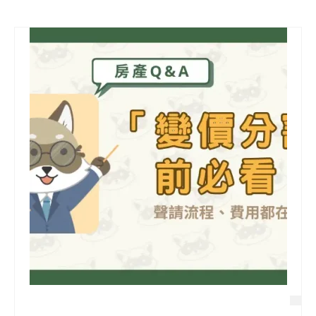
信用貸款
代書貸款
精選知識
銀行貸款
其他貸款
申貸Q&A
久通專欄
時事解析
生活理財
房產Q&A
網友都在問