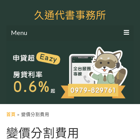
久通代書事務所
Menu
服務項目
土地二胎申貸
房屋二胎申貸
軍公教貸款
個人信貸
土地貸款
首頁
»
變價分割費用
房屋貸款
變價分割費用