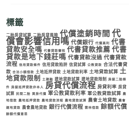
標籤
代
代償塗銷時間
二胎房貸試算
二胎房貸風險
償會影響信用嗎
代書
代償銀行
代償高利
代書
貸款安全嗎
代書貸款推薦
代書貸款審核
貸款是地下錢莊嗎
代書貸款沒過
代書貸款
流程
合法代書貸
信用貸款陷阱
信貸試算
信用貸款條件
公教貸款
土
款
土地貸款試算
土地抵押貸款
土地貸款利率
合法小額借款
地貸款限制
建地貸款試算
建地貸款限制
土建融
房屋二胎條
房貸代償流程
房貸利率
房貸
件
房屋抵押貸款非本人
軍公教貸款利率
軍公教貸款試算
試算
民間二胎
買房代償
農
農會土地貸款
地借款
農地抵押貸款
農地貸款流程
農地貸款試算
農會
餘額代償
銀行代償流程
農會農地貸款
建地貸款
雲林借款
餘額代償意思