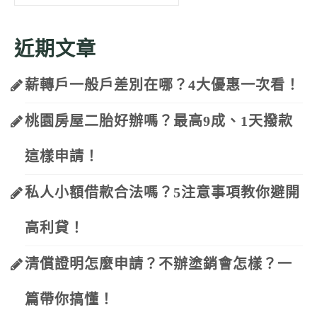
for:
近期文章
薪轉戶一般戶差別在哪？4大優惠一次看！
桃園房屋二胎好辦嗎？最高9成、1天撥款
這樣申請！
私人小額借款合法嗎？5注意事項教你避開
高利貸！
清償證明怎麼申請？不辦塗銷會怎樣？一
篇帶你搞懂！