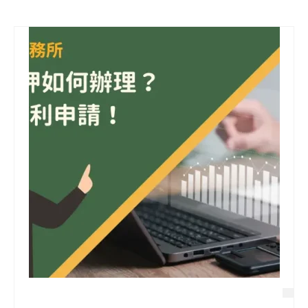
信用貸款
代書貸款
精選知識
銀行貸款
其他貸款
申貸Q&A
久通專欄
時事解析
生活理財
房產Q&A
網友都在問