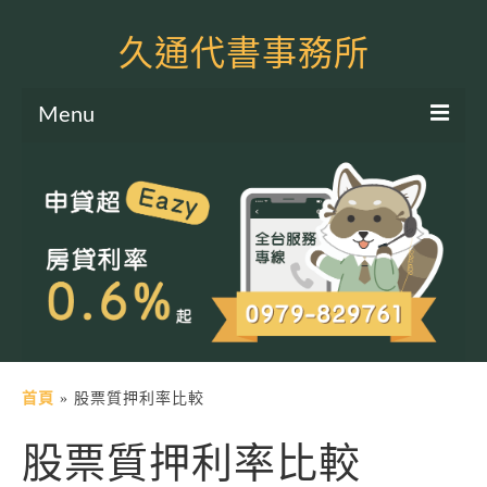
久通代書事務所
Menu
服務項目
土地二胎申貸
房屋二胎申貸
軍公教貸款
個人信貸
土地貸款
首頁
»
股票質押利率比較
房屋貸款
股票質押利率比較