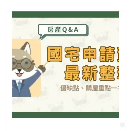
信用貸款
代書貸款
精選知識
銀行貸款
其他貸款
申貸Q&A
久通專欄
時事解析
生活理財
房產Q&A
網友都在問