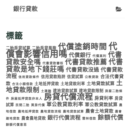
銀行貸款
標籤
代
代償塗銷時間
二胎房貸試算
二胎房貸風險
償會影響信用嗎
代書
代償銀行
代償高利
代書
貸款安全嗎
代書貸款推薦
代書貸款審核
貸款是地下錢莊嗎
代書貸款沒過
代書貸款
流程
合法代書貸
信用貸款陷阱
信貸試算
信用貸款條件
公教貸款
土
款
土地貸款試算
土地抵押貸款
土地貸款利率
合法小額借款
地貸款限制
建地貸款試算
建地貸款限制
土建融
房屋二胎條
房貸代償流程
房貸利率
房貸
件
房屋抵押貸款非本人
軍公教貸款利率
軍公教貸款試算
試算
民間二胎
買房代償
農
農會土地貸款
地借款
農地抵押貸款
農地貸款流程
農地貸款試算
農會
餘額代償
銀行代償流程
農會農地貸款
建地貸款
雲林借款
餘額代償意思