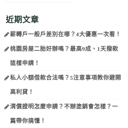
for:
近期文章
薪轉戶一般戶差別在哪？4大優惠一次看！
桃園房屋二胎好辦嗎？最高9成、1天撥款
這樣申請！
私人小額借款合法嗎？5注意事項教你避開
高利貸！
清償證明怎麼申請？不辦塗銷會怎樣？一
篇帶你搞懂！