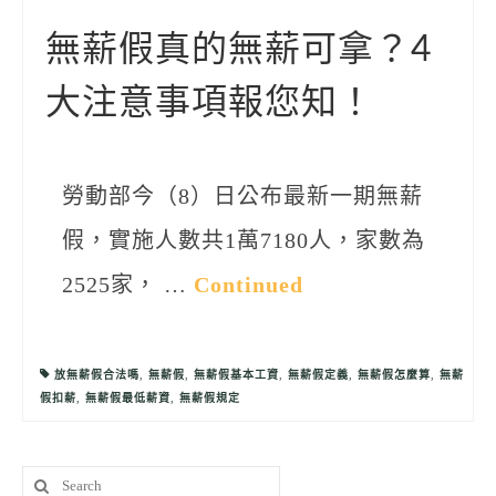
聯絡我們
無薪假真的無薪可拿？4
大注意事項報您知！
勞動部今（8）日公布最新一期無薪
假，實施人數共1萬7180人，家數為
2525家， …
Continued
放無薪假合法嗎
,
無薪假
,
無薪假基本工資
,
無薪假定義
,
無薪假怎麼算
,
無薪
假扣薪
,
無薪假最低薪資
,
無薪假規定
Search