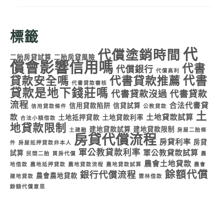
標籤
代
代償塗銷時間
二胎房貸試算
二胎房貸風險
償會影響信用嗎
代書
代償銀行
代償高利
代書
貸款安全嗎
代書貸款推薦
代書貸款審核
貸款是地下錢莊嗎
代書貸款沒過
代書貸款
流程
合法代書貸
信用貸款陷阱
信貸試算
信用貸款條件
公教貸款
土
款
土地貸款試算
土地抵押貸款
土地貸款利率
合法小額借款
地貸款限制
建地貸款試算
建地貸款限制
土建融
房屋二胎條
房貸代償流程
房貸利率
房貸
件
房屋抵押貸款非本人
軍公教貸款利率
軍公教貸款試算
試算
民間二胎
買房代償
農
農會土地貸款
地借款
農地抵押貸款
農地貸款流程
農地貸款試算
農會
餘額代償
銀行代償流程
農會農地貸款
建地貸款
雲林借款
餘額代償意思