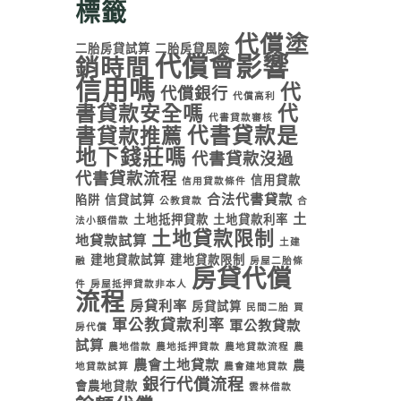
標籤
代償塗
二胎房貸試算
二胎房貸風險
代償會影響
銷時間
信用嗎
代
代償銀行
代償高利
書貸款安全嗎
代
代書貸款審核
代書貸款是
書貸款推薦
地下錢莊嗎
代書貸款沒過
代書貸款流程
信用貸款
信用貸款條件
合法代書貸款
陷阱
信貸試算
公教貸款
合
土
土地抵押貸款
土地貸款利率
法小額借款
土地貸款限制
地貸款試算
土建
建地貸款試算
建地貸款限制
融
房屋二胎條
房貸代償
件
房屋抵押貸款非本人
流程
房貸利率
房貸試算
民間二胎
買
軍公教貸款利率
軍公教貸款
房代償
試算
農地借款
農地抵押貸款
農地貸款流程
農
農會土地貸款
農
地貸款試算
農會建地貸款
銀行代償流程
會農地貸款
雲林借款