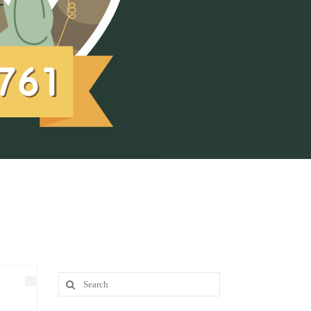
Search
for: