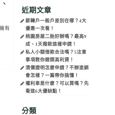
疵、
近期文章
薪轉戶一般戶差別在哪？4大
擁有
優惠一次看！
桃園房屋二胎好辦嗎？最高9
成、1天撥款這樣申請！
私人小額借款合法嗎？5注意
事項教你避開高利貸！
清償證明怎麼申請？不辦塗銷
會怎樣？一篇帶你搞懂！
權利車是什麼？可以買嗎？先
看這6大優缺點！
分類