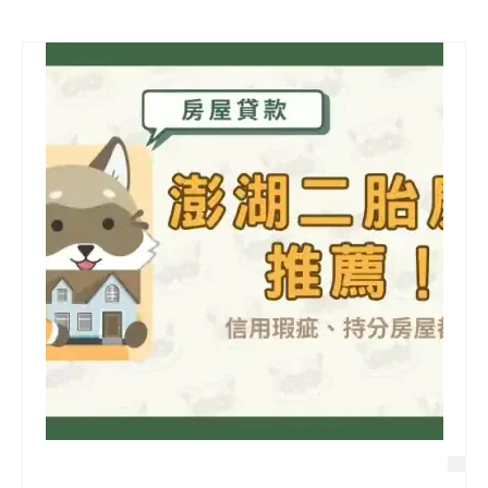
信用貸款
代書貸款
精選知識
銀行貸款
其他貸款
申貸Q&A
久通專欄
時事解析
生活理財
房產Q&A
網友都在問