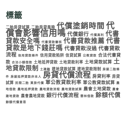
標籤
代
代償塗銷時間
二胎房貸試算
二胎房貸風險
償會影響信用嗎
代書
代償銀行
代償高利
代書
貸款安全嗎
代書貸款推薦
代書貸款審核
貸款是地下錢莊嗎
代書貸款沒過
代書貸款
流程
合法代書貸
信用貸款陷阱
信貸試算
信用貸款條件
公教貸款
土
款
土地貸款試算
土地抵押貸款
土地貸款利率
合法小額借款
地貸款限制
建地貸款試算
建地貸款限制
土建融
房屋二胎條
房貸代償流程
房貸利率
房貸
件
房屋抵押貸款非本人
軍公教貸款利率
軍公教貸款試算
試算
民間二胎
買房代償
農
農會土地貸款
地借款
農地抵押貸款
農地貸款流程
農地貸款試算
農會
餘額代償
銀行代償流程
農會農地貸款
建地貸款
雲林借款
餘額代償意思