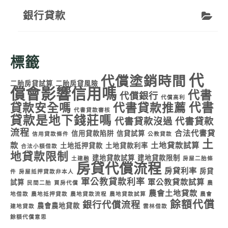
銀行貸款
標籤
代
代償塗銷時間
二胎房貸試算
二胎房貸風險
償會影響信用嗎
代書
代償銀行
代償高利
代書
貸款安全嗎
代書貸款推薦
代書貸款審核
貸款是地下錢莊嗎
代書貸款沒過
代書貸款
流程
合法代書貸
信用貸款陷阱
信貸試算
信用貸款條件
公教貸款
土
款
土地貸款試算
土地抵押貸款
土地貸款利率
合法小額借款
地貸款限制
建地貸款試算
建地貸款限制
土建融
房屋二胎條
房貸代償流程
房貸利率
房貸
件
房屋抵押貸款非本人
軍公教貸款利率
軍公教貸款試算
試算
民間二胎
買房代償
農
農會土地貸款
地借款
農地抵押貸款
農地貸款流程
農地貸款試算
農會
餘額代償
銀行代償流程
農會農地貸款
建地貸款
雲林借款
餘額代償意思