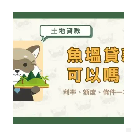
信用貸款
代書貸款
精選知識
銀行貸款
其他貸款
申貸Q&A
久通專欄
時事解析
生活理財
房產Q&A
網友都在問