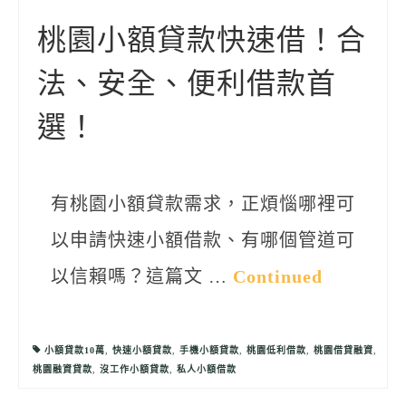
聯絡我們
桃園小額貸款快速借！合
法、安全、便利借款首
選！
有桃園小額貸款需求，正煩惱哪裡可
以申請快速小額借款、有哪個管道可
以信賴嗎？這篇文 …
Continued
小額貸款10萬
,
快速小額貸款
,
手機小額貸款
,
桃園低利借款
,
桃園借貸融資
,
桃園融資貸款
,
沒工作小額貸款
,
私人小額借款