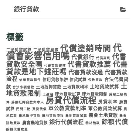
銀行貸款
標籤
代
代償塗銷時間
二胎房貸試算
二胎房貸風險
償會影響信用嗎
代書
代償銀行
代償高利
代書
貸款安全嗎
代書貸款推薦
代書貸款審核
貸款是地下錢莊嗎
代書貸款沒過
代書貸款
流程
合法代書貸
信用貸款陷阱
信貸試算
信用貸款條件
公教貸款
土
款
土地貸款試算
土地抵押貸款
土地貸款利率
合法小額借款
地貸款限制
建地貸款試算
建地貸款限制
土建融
房屋二胎條
房貸代償流程
房貸利率
房貸
件
房屋抵押貸款非本人
軍公教貸款利率
軍公教貸款試算
試算
民間二胎
買房代償
農
農會土地貸款
地借款
農地抵押貸款
農地貸款流程
農地貸款試算
農會
餘額代償
銀行代償流程
農會農地貸款
建地貸款
雲林借款
餘額代償意思