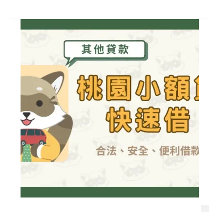
信用貸款
代書貸款
精選知識
銀行貸款
其他貸款
申貸Q&A
久通專欄
時事解析
生活理財
房產Q&A
網友都在問