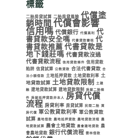
標籤
代償塗
二胎房貸試算
二胎房貸風險
代償會影響
銷時間
信用嗎
代
代償銀行
代償高利
書貸款安全嗎
代
代書貸款審核
代書貸款是
書貸款推薦
地下錢莊嗎
代書貸款沒過
代書貸款流程
信用貸款
信用貸款條件
合法代書貸款
陷阱
信貸試算
公教貸款
合
土
土地抵押貸款
土地貸款利率
法小額借款
土地貸款限制
地貸款試算
土建
建地貸款試算
建地貸款限制
融
房屋二胎條
房貸代償
件
房屋抵押貸款非本人
流程
房貸利率
房貸試算
民間二胎
買
軍公教貸款利率
軍公教貸款
房代償
試算
農地借款
農地抵押貸款
農地貸款流程
農
農會土地貸款
農
地貸款試算
農會建地貸款
銀行代償流程
會農地貸款
雲林借款