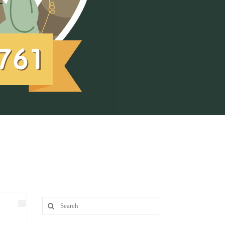
Search
for: