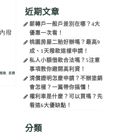
近期文章
薪轉戶一般戶差別在哪？4大
內撥
優惠一次看！
桃園房屋二胎好辦嗎？最高9
成、1天撥款這樣申請！
私人小額借款合法嗎？5注意
事項教你避開高利貸！
借款
,
民間
清償證明怎麼申請？不辦塗銷
會怎樣？一篇帶你搞懂！
權利車是什麼？可以買嗎？先
看這6大優缺點！
分類