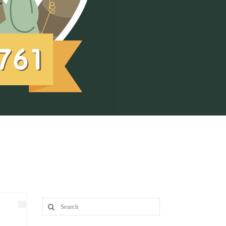
Search
for: