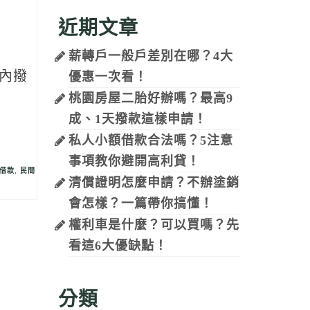
近期文章
薪轉戶一般戶差別在哪？4大
內撥
優惠一次看！
桃園房屋二胎好辦嗎？最高9
成、1天撥款這樣申請！
私人小額借款合法嗎？5注意
事項教你避開高利貸！
借款
,
民間
清償證明怎麼申請？不辦塗銷
會怎樣？一篇帶你搞懂！
權利車是什麼？可以買嗎？先
看這6大優缺點！
分類