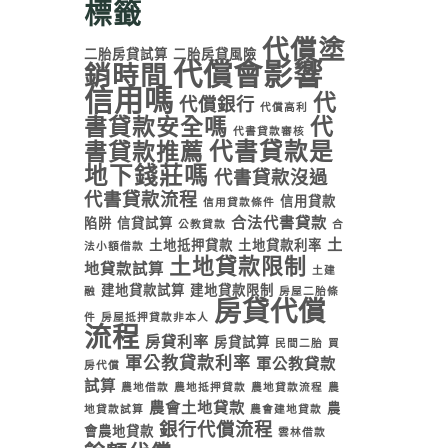
標籤
代償塗
二胎房貸試算
二胎房貸風險
代償會影響
銷時間
信用嗎
代
代償銀行
代償高利
書貸款安全嗎
代
代書貸款審核
代書貸款是
書貸款推薦
地下錢莊嗎
代書貸款沒過
代書貸款流程
信用貸款
信用貸款條件
合法代書貸款
陷阱
信貸試算
公教貸款
合
土
土地抵押貸款
土地貸款利率
法小額借款
土地貸款限制
地貸款試算
土建
建地貸款試算
建地貸款限制
融
房屋二胎條
房貸代償
件
房屋抵押貸款非本人
流程
房貸利率
房貸試算
民間二胎
買
軍公教貸款利率
軍公教貸款
房代償
試算
農地借款
農地抵押貸款
農地貸款流程
農
農會土地貸款
農
地貸款試算
農會建地貸款
銀行代償流程
會農地貸款
雲林借款