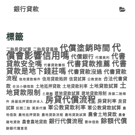
銀行貸款
標籤
代
代償塗銷時間
二胎房貸試算
二胎房貸風險
償會影響信用嗎
代書
代償銀行
代償高利
代書
貸款安全嗎
代書貸款推薦
代書貸款審核
貸款是地下錢莊嗎
代書貸款沒過
代書貸款
流程
合法代書貸
信用貸款陷阱
信貸試算
信用貸款條件
公教貸款
土
款
土地貸款試算
土地抵押貸款
土地貸款利率
合法小額借款
地貸款限制
建地貸款試算
建地貸款限制
土建融
房屋二胎條
房貸代償流程
房貸利率
房貸
件
房屋抵押貸款非本人
軍公教貸款利率
軍公教貸款試算
試算
民間二胎
買房代償
農
農會土地貸款
地借款
農地抵押貸款
農地貸款流程
農地貸款試算
農會
餘額代償
銀行代償流程
農會農地貸款
建地貸款
雲林借款
餘額代償意思