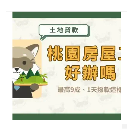
信用貸款
代書貸款
精選知識
銀行貸款
其他貸款
申貸Q&A
久通專欄
時事解析
生活理財
房產Q&A
網友都在問