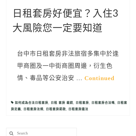
聯絡我們
日租套房好便宜？入住3
大風險您一定要知道
台中市日租套房非法旅宿多集中於逢
甲商圈及一中街商圈周邊，衍生色
情、毒品等公安治安 …
Continued
如何成為合法日租套房
,
日租 套房 裁罰
,
日租套房
,
日租套房合法嗎
,
日租套
房定義
,
日租套房法規
,
日租套房罰款
,
日租套房違法
Search