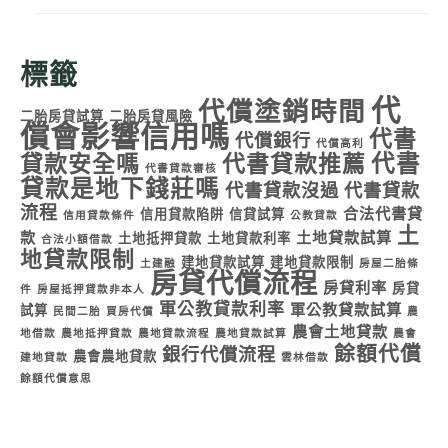
標籤
代
代償塗銷時間
二胎房貸試算
二胎房貸風險
償會影響信用嗎
代書
代償銀行
代償高利
代書
貸款安全嗎
代書貸款推薦
代書貸款審核
貸款是地下錢莊嗎
代書貸款沒過
代書貸款
流程
合法代書貸
信用貸款陷阱
信貸試算
信用貸款條件
公教貸款
土
款
土地貸款試算
土地抵押貸款
土地貸款利率
合法小額借款
地貸款限制
建地貸款試算
建地貸款限制
土建融
房屋二胎條
房貸代償流程
房貸利率
房貸
件
房屋抵押貸款非本人
軍公教貸款利率
軍公教貸款試算
試算
民間二胎
買房代償
農
農會土地貸款
地借款
農地抵押貸款
農地貸款流程
農地貸款試算
農會
餘額代償
銀行代償流程
農會農地貸款
建地貸款
雲林借款
餘額代償意思