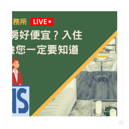
信用貸款
代書貸款
精選知識
銀行貸款
其他貸款
申貸Q&A
久通專欄
時事解析
生活理財
房產Q&A
網友都在問