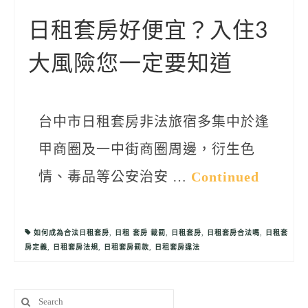
聯絡我們
日租套房好便宜？入住3
大風險您一定要知道
台中市日租套房非法旅宿多集中於逢
甲商圈及一中街商圈周邊，衍生色
情、毒品等公安治安 …
Continued
如何成為合法日租套房
,
日租 套房 裁罰
,
日租套房
,
日租套房合法嗎
,
日租套
房定義
,
日租套房法規
,
日租套房罰款
,
日租套房違法
Search