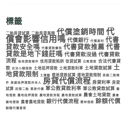
標籤
代
代償塗銷時間
二胎房貸試算
二胎房貸風險
償會影響信用嗎
代書
代償銀行
代償高利
代書
貸款安全嗎
代書貸款推薦
代書貸款審核
貸款是地下錢莊嗎
代書貸款沒過
代書貸款
流程
合法代書貸
信用貸款陷阱
信貸試算
信用貸款條件
公教貸款
土
款
土地貸款試算
土地抵押貸款
土地貸款利率
合法小額借款
地貸款限制
建地貸款試算
建地貸款限制
土建融
房屋二胎條
房貸代償流程
房貸利率
房貸
件
房屋抵押貸款非本人
軍公教貸款利率
軍公教貸款試算
試算
民間二胎
買房代償
農
農會土地貸款
地借款
農地抵押貸款
農地貸款流程
農地貸款試算
農會
餘額代償
銀行代償流程
農會農地貸款
建地貸款
雲林借款
餘額代償意思