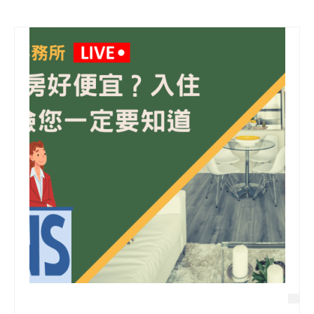
信用貸款
代書貸款
精選知識
銀行貸款
其他貸款
申貸Q&A
久通專欄
時事解析
生活理財
房產Q&A
網友都在問