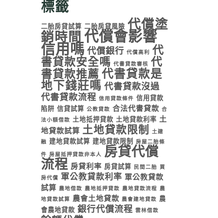
標籤
代償塗
二胎房貸試算
二胎房貸風險
代償會影響
銷時間
信用嗎
代
代償銀行
代償高利
書貸款安全嗎
代
代書貸款審核
代書貸款是
書貸款推薦
地下錢莊嗎
代書貸款沒過
代書貸款流程
信用貸款
信用貸款條件
合法代書貸款
陷阱
信貸試算
公教貸款
合
土
土地抵押貸款
土地貸款利率
法小額借款
土地貸款限制
地貸款試算
土建
建地貸款試算
建地貸款限制
融
房屋二胎條
房貸代償
件
房屋抵押貸款非本人
流程
房貸利率
房貸試算
民間二胎
買
軍公教貸款利率
軍公教貸款
房代償
試算
農地借款
農地抵押貸款
農地貸款流程
農
農會土地貸款
農
地貸款試算
農會建地貸款
銀行代償流程
會農地貸款
雲林借款