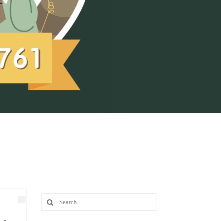
Search
for: