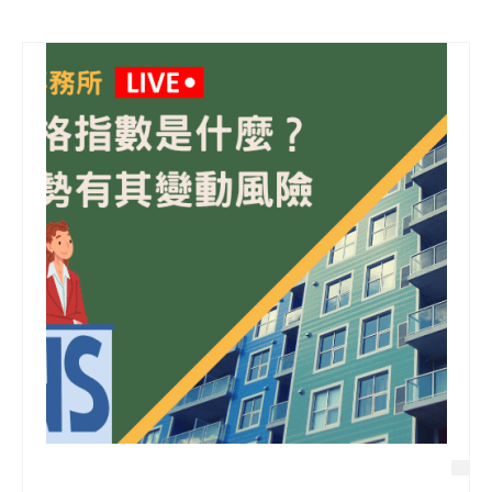
信用貸款
代書貸款
精選知識
銀行貸款
其他貸款
申貸Q&A
久通專欄
時事解析
生活理財
房產Q&A
網友都在問