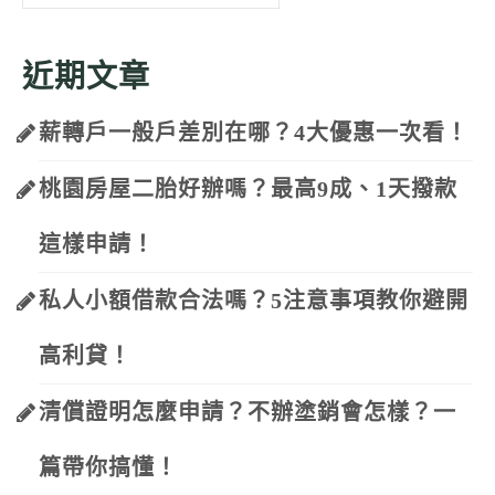
for:
近期文章
薪轉戶一般戶差別在哪？4大優惠一次看！
桃園房屋二胎好辦嗎？最高9成、1天撥款
這樣申請！
私人小額借款合法嗎？5注意事項教你避開
高利貸！
清償證明怎麼申請？不辦塗銷會怎樣？一
篇帶你搞懂！