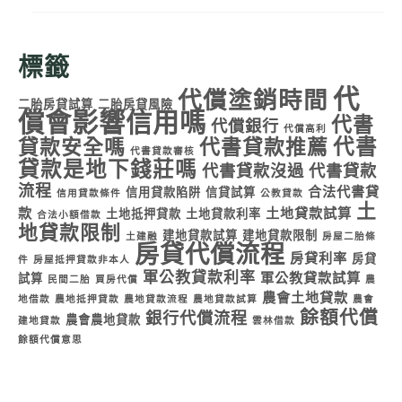
標籤
代
代償塗銷時間
二胎房貸試算
二胎房貸風險
償會影響信用嗎
代書
代償銀行
代償高利
代書
貸款安全嗎
代書貸款推薦
代書貸款審核
貸款是地下錢莊嗎
代書貸款沒過
代書貸款
流程
合法代書貸
信用貸款陷阱
信貸試算
信用貸款條件
公教貸款
土
款
土地貸款試算
土地抵押貸款
土地貸款利率
合法小額借款
地貸款限制
建地貸款試算
建地貸款限制
土建融
房屋二胎條
房貸代償流程
房貸利率
房貸
件
房屋抵押貸款非本人
軍公教貸款利率
軍公教貸款試算
試算
民間二胎
買房代償
農
農會土地貸款
地借款
農地抵押貸款
農地貸款流程
農地貸款試算
農會
餘額代償
銀行代償流程
農會農地貸款
建地貸款
雲林借款
餘額代償意思