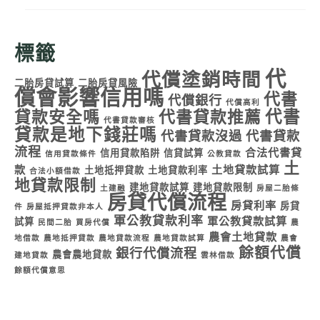
標籤
代
代償塗銷時間
二胎房貸試算
二胎房貸風險
償會影響信用嗎
代書
代償銀行
代償高利
代書
貸款安全嗎
代書貸款推薦
代書貸款審核
貸款是地下錢莊嗎
代書貸款沒過
代書貸款
流程
合法代書貸
信用貸款陷阱
信貸試算
信用貸款條件
公教貸款
土
款
土地貸款試算
土地抵押貸款
土地貸款利率
合法小額借款
地貸款限制
建地貸款試算
建地貸款限制
土建融
房屋二胎條
房貸代償流程
房貸利率
房貸
件
房屋抵押貸款非本人
軍公教貸款利率
軍公教貸款試算
試算
民間二胎
買房代償
農
農會土地貸款
地借款
農地抵押貸款
農地貸款流程
農地貸款試算
農會
餘額代償
銀行代償流程
農會農地貸款
建地貸款
雲林借款
餘額代償意思