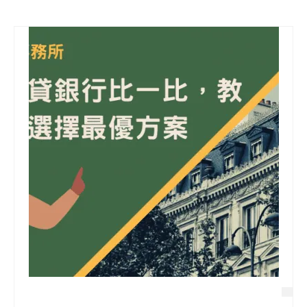
信用貸款
代書貸款
精選知識
銀行貸款
其他貸款
申貸Q&A
久通專欄
時事解析
生活理財
房產Q&A
網友都在問