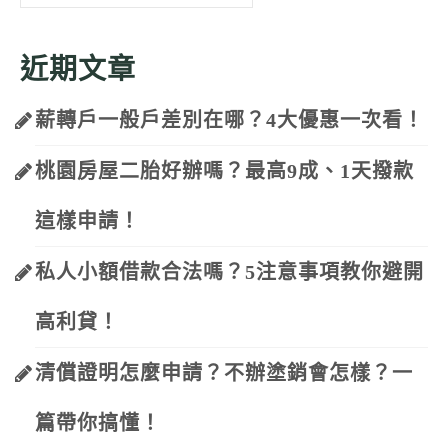
for:
近期文章
薪轉戶一般戶差別在哪？4大優惠一次看！
桃園房屋二胎好辦嗎？最高9成、1天撥款
這樣申請！
私人小額借款合法嗎？5注意事項教你避開
高利貸！
清償證明怎麼申請？不辦塗銷會怎樣？一
篇帶你搞懂！