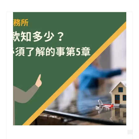
信用貸款
代書貸款
精選知識
銀行貸款
其他貸款
申貸Q&A
久通專欄
時事解析
生活理財
房產Q&A
網友都在問