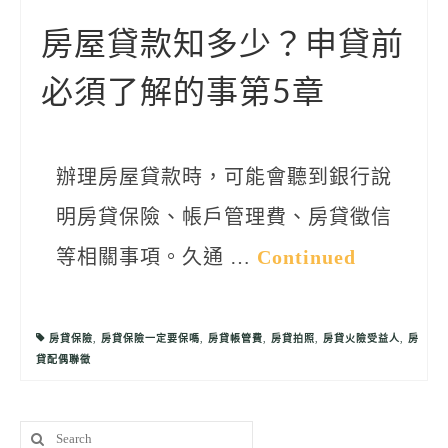
聯絡我們
房屋貸款知多少？申貸前
必須了解的事第5章
辦理房屋貸款時，可能會聽到銀行說
明房貸保險、帳戶管理費、房貸徵信
等相關事項。久通 …
Continued
房貸保險
,
房貸保險一定要保嗎
,
房貸帳管費
,
房貸拍照
,
房貸火險受益人
,
房
貸配偶聯徵
Search