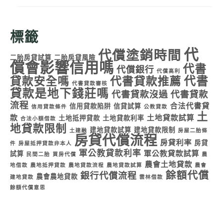
標籤
代
代償塗銷時間
二胎房貸試算
二胎房貸風險
償會影響信用嗎
代書
代償銀行
代償高利
代書
貸款安全嗎
代書貸款推薦
代書貸款審核
貸款是地下錢莊嗎
代書貸款沒過
代書貸款
流程
合法代書貸
信用貸款陷阱
信貸試算
信用貸款條件
公教貸款
土
款
土地貸款試算
土地抵押貸款
土地貸款利率
合法小額借款
地貸款限制
建地貸款試算
建地貸款限制
土建融
房屋二胎條
房貸代償流程
房貸利率
房貸
件
房屋抵押貸款非本人
軍公教貸款利率
軍公教貸款試算
試算
民間二胎
買房代償
農
農會土地貸款
地借款
農地抵押貸款
農地貸款流程
農地貸款試算
農會
餘額代償
銀行代償流程
農會農地貸款
建地貸款
雲林借款
餘額代償意思