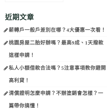
for:
近期文章
薪轉戶一般戶差別在哪？4大優惠一次看！
桃園房屋二胎好辦嗎？最高9成、1天撥款
這樣申請！
私人小額借款合法嗎？5注意事項教你避開
高利貸！
清償證明怎麼申請？不辦塗銷會怎樣？一
篇帶你搞懂！