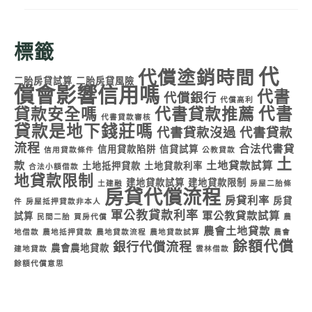
標籤
代
代償塗銷時間
二胎房貸試算
二胎房貸風險
償會影響信用嗎
代書
代償銀行
代償高利
代書
貸款安全嗎
代書貸款推薦
代書貸款審核
貸款是地下錢莊嗎
代書貸款沒過
代書貸款
流程
合法代書貸
信用貸款陷阱
信貸試算
信用貸款條件
公教貸款
土
款
土地貸款試算
土地抵押貸款
土地貸款利率
合法小額借款
地貸款限制
建地貸款試算
建地貸款限制
土建融
房屋二胎條
房貸代償流程
房貸利率
房貸
件
房屋抵押貸款非本人
軍公教貸款利率
軍公教貸款試算
試算
民間二胎
買房代償
農
農會土地貸款
地借款
農地抵押貸款
農地貸款流程
農地貸款試算
農會
餘額代償
銀行代償流程
農會農地貸款
建地貸款
雲林借款
餘額代償意思