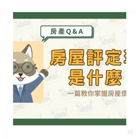
信用貸款
代書貸款
精選知識
銀行貸款
其他貸款
申貸Q&A
久通專欄
時事解析
生活理財
房產Q&A
網友都在問