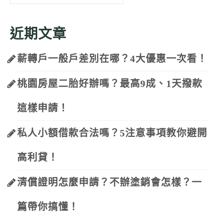
for:
近期文章
薪轉戶一般戶差別在哪？4大優惠一次看！
桃園房屋二胎好辦嗎？最高9成、1天撥款
這樣申請！
私人小額借款合法嗎？5注意事項教你避開
高利貸！
清償證明怎麼申請？不辦塗銷會怎樣？一
篇帶你搞懂！