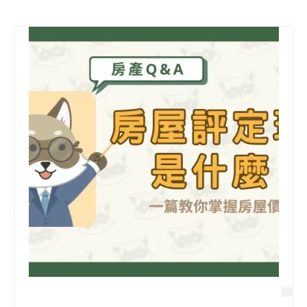
信用貸款
代書貸款
精選知識
銀行貸款
其他貸款
申貸Q&A
久通專欄
時事解析
生活理財
房產Q&A
網友都在問