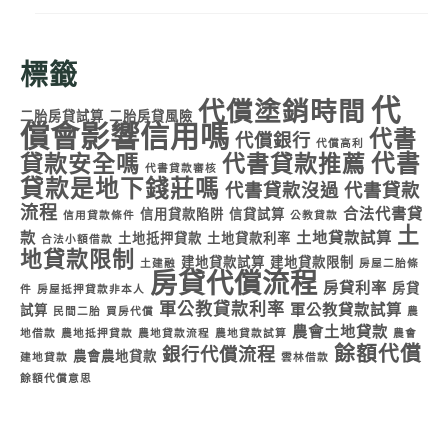
標籤
代
代償塗銷時間
二胎房貸試算
二胎房貸風險
償會影響信用嗎
代書
代償銀行
代償高利
代書
貸款安全嗎
代書貸款推薦
代書貸款審核
貸款是地下錢莊嗎
代書貸款沒過
代書貸款
流程
合法代書貸
信用貸款陷阱
信貸試算
信用貸款條件
公教貸款
土
款
土地貸款試算
土地抵押貸款
土地貸款利率
合法小額借款
地貸款限制
建地貸款試算
建地貸款限制
土建融
房屋二胎條
房貸代償流程
房貸利率
房貸
件
房屋抵押貸款非本人
軍公教貸款利率
軍公教貸款試算
試算
民間二胎
買房代償
農
農會土地貸款
地借款
農地抵押貸款
農地貸款流程
農地貸款試算
農會
餘額代償
銀行代償流程
農會農地貸款
建地貸款
雲林借款
餘額代償意思