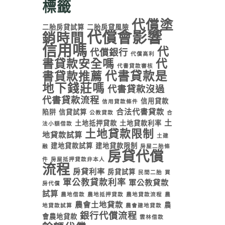
標籤
代償塗
二胎房貸試算
二胎房貸風險
代償會影響
銷時間
信用嗎
代
代償銀行
代償高利
書貸款安全嗎
代
代書貸款審核
代書貸款是
書貸款推薦
地下錢莊嗎
代書貸款沒過
代書貸款流程
信用貸款
信用貸款條件
合法代書貸款
陷阱
信貸試算
公教貸款
合
土
土地抵押貸款
土地貸款利率
法小額借款
土地貸款限制
地貸款試算
土建
建地貸款試算
建地貸款限制
融
房屋二胎條
房貸代償
件
房屋抵押貸款非本人
流程
房貸利率
房貸試算
民間二胎
買
軍公教貸款利率
軍公教貸款
房代償
試算
農地借款
農地抵押貸款
農地貸款流程
農
農會土地貸款
農
地貸款試算
農會建地貸款
銀行代償流程
會農地貸款
雲林借款