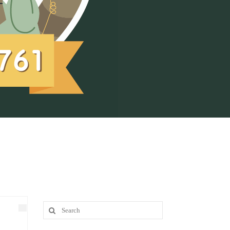
Search
for: