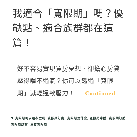
聯絡我們
我適合「寬限期」嗎？優
缺點、適合族群都在這
篇！
好不容易實現買房夢想，卻擔心房貸
壓得喘不過氣？你可以透過「寬限
期」減輕還款壓力！ …
Continued
寬限期可以還本金嗎
,
寬限期好處
,
寬限期是什麼
,
寬限期申請
,
寬限期缺點
,
寬限期試算
,
房貸寬限期