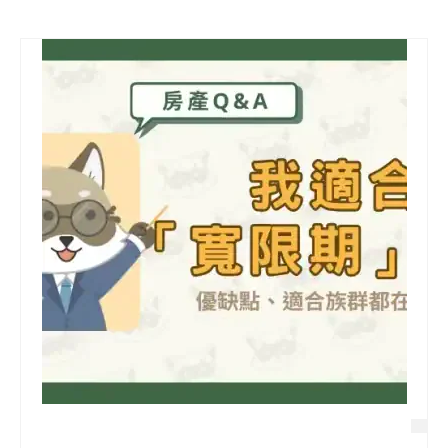
信用貸款
代書貸款
精選知識
銀行貸款
其他貸款
申貸Q&A
久通專欄
時事解析
生活理財
房產Q&A
網友都在問