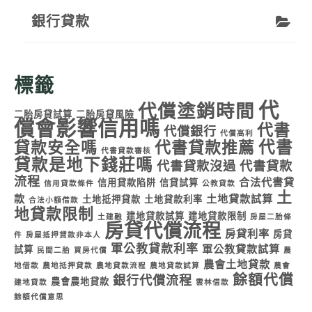
銀行貸款
標籤
代
代償塗銷時間
二胎房貸試算
二胎房貸風險
償會影響信用嗎
代書
代償銀行
代償高利
代書
貸款安全嗎
代書貸款推薦
代書貸款審核
貸款是地下錢莊嗎
代書貸款沒過
代書貸款
流程
合法代書貸
信用貸款陷阱
信貸試算
信用貸款條件
公教貸款
土
款
土地貸款試算
土地抵押貸款
土地貸款利率
合法小額借款
地貸款限制
建地貸款試算
建地貸款限制
土建融
房屋二胎條
房貸代償流程
房貸利率
房貸
件
房屋抵押貸款非本人
軍公教貸款利率
軍公教貸款試算
試算
民間二胎
買房代償
農
農會土地貸款
地借款
農地抵押貸款
農地貸款流程
農地貸款試算
農會
餘額代償
銀行代償流程
農會農地貸款
建地貸款
雲林借款
餘額代償意思