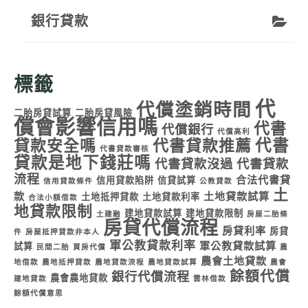
銀行貸款
標籤
代
代償塗銷時間
二胎房貸試算
二胎房貸風險
償會影響信用嗎
代書
代償銀行
代償高利
代書
貸款安全嗎
代書貸款推薦
代書貸款審核
貸款是地下錢莊嗎
代書貸款沒過
代書貸款
流程
合法代書貸
信用貸款陷阱
信貸試算
信用貸款條件
公教貸款
土
款
土地貸款試算
土地抵押貸款
土地貸款利率
合法小額借款
地貸款限制
建地貸款試算
建地貸款限制
土建融
房屋二胎條
房貸代償流程
房貸利率
房貸
件
房屋抵押貸款非本人
軍公教貸款利率
軍公教貸款試算
試算
民間二胎
買房代償
農
農會土地貸款
地借款
農地抵押貸款
農地貸款流程
農地貸款試算
農會
餘額代償
銀行代償流程
農會農地貸款
建地貸款
雲林借款
餘額代償意思