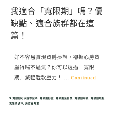
聯絡我們
我適合「寬限期」嗎？優
缺點、適合族群都在這
篇！
好不容易實現買房夢想，卻擔心房貸
壓得喘不過氣？你可以透過「寬限
期」減輕還款壓力！ …
Continued
寬限期可以還本金嗎
,
寬限期好處
,
寬限期是什麼
,
寬限期申請
,
寬限期缺點
,
寬限期試算
,
房貸寬限期