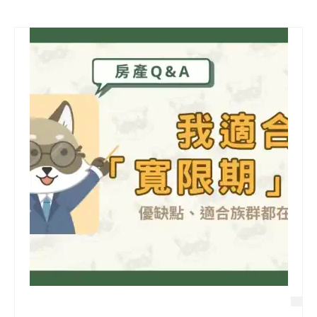
信用貸款
代書貸款
精選知識
銀行貸款
其他貸款
申貸Q&A
久通專欄
時事解析
生活理財
房產Q&A
網友都在問