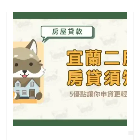
信用貸款
代書貸款
精選知識
銀行貸款
其他貸款
申貸Q&A
久通專欄
時事解析
生活理財
房產Q&A
網友都在問