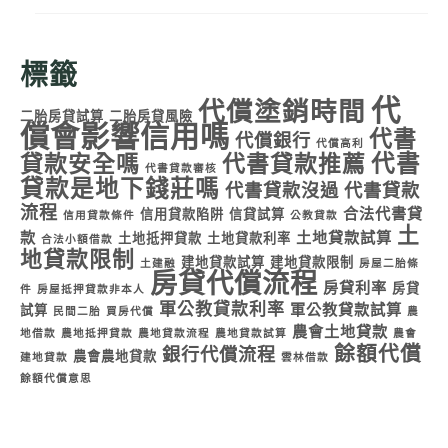
標籤
代
代償塗銷時間
二胎房貸試算
二胎房貸風險
償會影響信用嗎
代書
代償銀行
代償高利
代書
貸款安全嗎
代書貸款推薦
代書貸款審核
貸款是地下錢莊嗎
代書貸款沒過
代書貸款
流程
合法代書貸
信用貸款陷阱
信貸試算
信用貸款條件
公教貸款
土
款
土地貸款試算
土地抵押貸款
土地貸款利率
合法小額借款
地貸款限制
建地貸款試算
建地貸款限制
土建融
房屋二胎條
房貸代償流程
房貸利率
房貸
件
房屋抵押貸款非本人
軍公教貸款利率
軍公教貸款試算
試算
民間二胎
買房代償
農
農會土地貸款
地借款
農地抵押貸款
農地貸款流程
農地貸款試算
農會
餘額代償
銀行代償流程
農會農地貸款
建地貸款
雲林借款
餘額代償意思