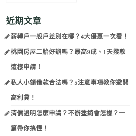
for:
近期文章
薪轉戶一般戶差別在哪？4大優惠一次看！
桃園房屋二胎好辦嗎？最高9成、1天撥款
這樣申請！
私人小額借款合法嗎？5注意事項教你避開
高利貸！
清償證明怎麼申請？不辦塗銷會怎樣？一
篇帶你搞懂！