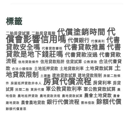
標籤
代
代償塗銷時間
二胎房貸試算
二胎房貸風險
償會影響信用嗎
代書
代償銀行
代償高利
代書
貸款安全嗎
代書貸款推薦
代書貸款審核
貸款是地下錢莊嗎
代書貸款沒過
代書貸款
流程
合法代書貸
信用貸款陷阱
信貸試算
信用貸款條件
公教貸款
土
款
土地貸款試算
土地抵押貸款
土地貸款利率
合法小額借款
地貸款限制
建地貸款試算
建地貸款限制
土建融
房屋二胎條
房貸代償流程
房貸利率
房貸
件
房屋抵押貸款非本人
軍公教貸款利率
軍公教貸款試算
試算
民間二胎
買房代償
農
農會土地貸款
地借款
農地抵押貸款
農地貸款流程
農地貸款試算
農會
餘額代償
銀行代償流程
農會農地貸款
建地貸款
雲林借款
餘額代償意思