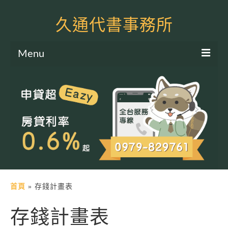
久通代書事務所
Menu
服務項目
土地二胎申貸
房屋二胎申貸
軍公教貸款
個人信貸
土地貸款
首頁
»
存錢計畫表
房屋貸款
存錢計畫表