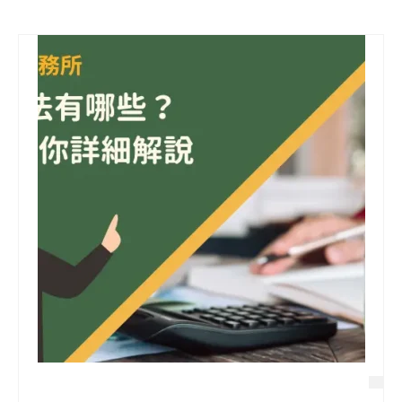
信用貸款
代書貸款
精選知識
銀行貸款
其他貸款
申貸Q&A
久通專欄
時事解析
生活理財
房產Q&A
網友都在問