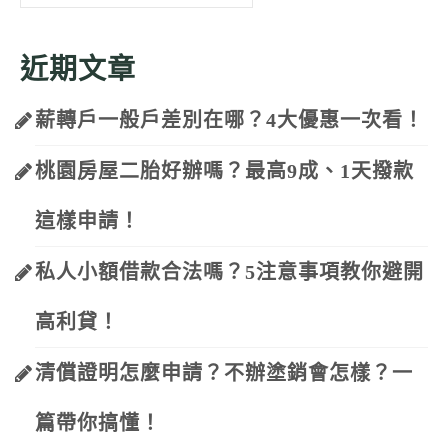
for:
近期文章
薪轉戶一般戶差別在哪？4大優惠一次看！
桃園房屋二胎好辦嗎？最高9成、1天撥款
這樣申請！
私人小額借款合法嗎？5注意事項教你避開
高利貸！
清償證明怎麼申請？不辦塗銷會怎樣？一
篇帶你搞懂！