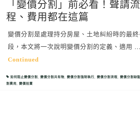
「變價分割」前必看！聲請
程、費用都在這篇
變價分割是處理持分房屋、土地糾紛時的最終
段，本文將一次說明變價分割的定義、適用 
Continued
如何阻止變價分割
,
變價分割共有物
,
變價分割強制執行
,
變價分割流程
,
變價分割缺
割費用
,
變價拍賣