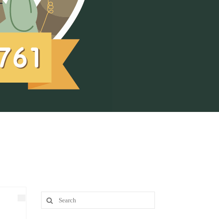
Search
for: