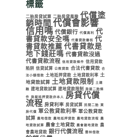
標籤
代償塗
二胎房貸試算
二胎房貸風險
代償會影響
銷時間
信用嗎
代
代償銀行
代償高利
書貸款安全嗎
代
代書貸款審核
代書貸款是
書貸款推薦
地下錢莊嗎
代書貸款沒過
代書貸款流程
信用貸款
信用貸款條件
合法代書貸款
陷阱
信貸試算
公教貸款
合
土
土地抵押貸款
土地貸款利率
法小額借款
土地貸款限制
地貸款試算
土建
建地貸款試算
建地貸款限制
融
房屋二胎條
房貸代償
件
房屋抵押貸款非本人
流程
房貸利率
房貸試算
民間二胎
買
軍公教貸款利率
軍公教貸款
房代償
試算
農地借款
農地抵押貸款
農地貸款流程
農
農會土地貸款
農
地貸款試算
農會建地貸款
銀行代償流程
會農地貸款
雲林借款