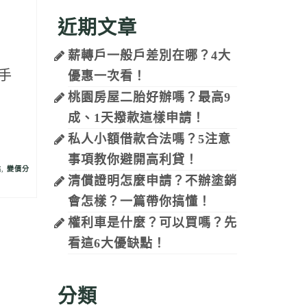
流
近期文章
薪轉戶一般戶差別在哪？4大
手
優惠一次看！
桃園房屋二胎好辦嗎？最高9
…
成、1天撥款這樣申請！
私人小額借款合法嗎？5注意
事項教你避開高利貸！
點
,
變價分
清償證明怎麼申請？不辦塗銷
會怎樣？一篇帶你搞懂！
權利車是什麼？可以買嗎？先
看這6大優缺點！
分類