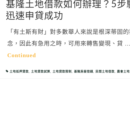
基隆土地借款如何辦理？5步
迅速申貸成功
「有土斯有財」對多數華人來說是根深蒂固的
念，因此有急用之時，可用來轉售變現、貸 
Continued
土地抵押貸款
,
土地貸款試算
,
土地貸款限制
,
基隆房屋借錢
,
民間土地借款
,
農會土地