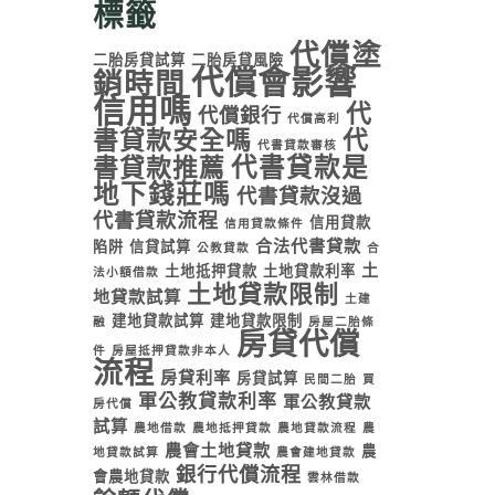
標籤
代償塗
二胎房貸試算
二胎房貸風險
代償會影響
銷時間
信用嗎
代
代償銀行
代償高利
書貸款安全嗎
代
代書貸款審核
代書貸款是
書貸款推薦
地下錢莊嗎
代書貸款沒過
代書貸款流程
信用貸款
信用貸款條件
合法代書貸款
陷阱
信貸試算
公教貸款
合
土
土地抵押貸款
土地貸款利率
法小額借款
土地貸款限制
地貸款試算
土建
建地貸款試算
建地貸款限制
融
房屋二胎條
房貸代償
件
房屋抵押貸款非本人
流程
房貸利率
房貸試算
民間二胎
買
軍公教貸款利率
軍公教貸款
房代償
試算
農地借款
農地抵押貸款
農地貸款流程
農
農會土地貸款
農
地貸款試算
農會建地貸款
銀行代償流程
會農地貸款
雲林借款