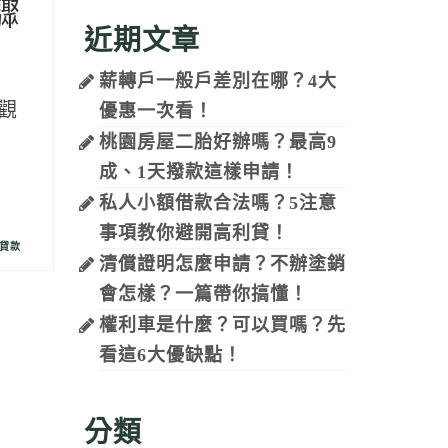
驟
近期文章
薪轉戶一般戶差別在哪？4大
觀
優惠一次看！
桃園房屋二胎好辦嗎？最高9
…
成、1天撥款這樣申請！
私人小額借款合法嗎？5注意
事項教你避開高利貸！
貸款
清償證明怎麼申請？不辦塗銷
會怎樣？一篇帶你搞懂！
權利車是什麼？可以買嗎？先
看這6大優缺點！
分類