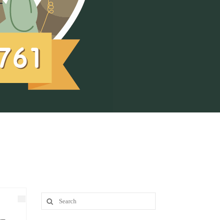
Search
for: