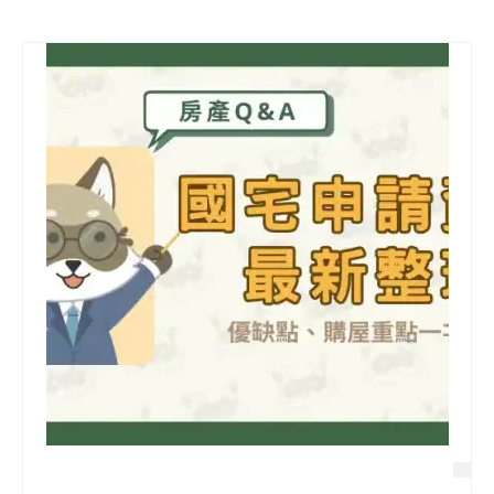
信用貸款
代書貸款
精選知識
銀行貸款
其他貸款
申貸Q&A
久通專欄
時事解析
生活理財
房產Q&A
網友都在問