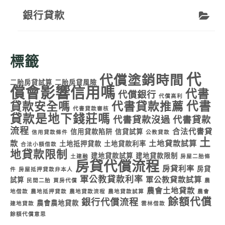
銀行貸款
標籤
代
代償塗銷時間
二胎房貸試算
二胎房貸風險
償會影響信用嗎
代書
代償銀行
代償高利
代書
貸款安全嗎
代書貸款推薦
代書貸款審核
貸款是地下錢莊嗎
代書貸款沒過
代書貸款
流程
合法代書貸
信用貸款陷阱
信貸試算
信用貸款條件
公教貸款
土
款
土地貸款試算
土地抵押貸款
土地貸款利率
合法小額借款
地貸款限制
建地貸款試算
建地貸款限制
土建融
房屋二胎條
房貸代償流程
房貸利率
房貸
件
房屋抵押貸款非本人
軍公教貸款利率
軍公教貸款試算
試算
民間二胎
買房代償
農
農會土地貸款
地借款
農地抵押貸款
農地貸款流程
農地貸款試算
農會
餘額代償
銀行代償流程
農會農地貸款
建地貸款
雲林借款
餘額代償意思