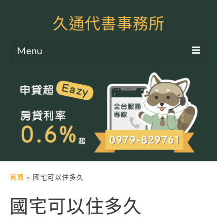
久通代書事務所
Menu
服務項目
土地二胎申貸
房屋二胎申貸
軍公教貸款
個人信貸
土地貸款
首頁
»
國宅可以住多久
房屋貸款
國宅可以住多久