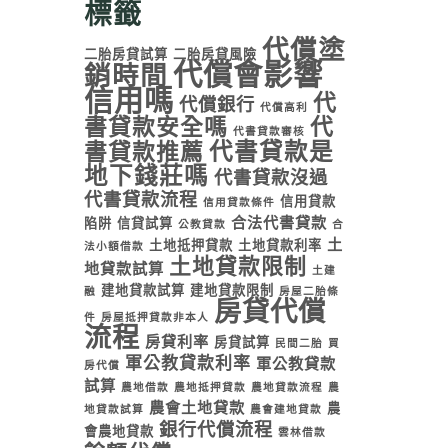
標籤
代償塗
二胎房貸試算
二胎房貸風險
代償會影響
銷時間
信用嗎
代
代償銀行
代償高利
書貸款安全嗎
代
代書貸款審核
代書貸款是
書貸款推薦
地下錢莊嗎
代書貸款沒過
代書貸款流程
信用貸款
信用貸款條件
合法代書貸款
陷阱
信貸試算
公教貸款
合
土
土地抵押貸款
土地貸款利率
法小額借款
土地貸款限制
地貸款試算
土建
建地貸款試算
建地貸款限制
融
房屋二胎條
房貸代償
件
房屋抵押貸款非本人
流程
房貸利率
房貸試算
民間二胎
買
軍公教貸款利率
軍公教貸款
房代償
試算
農地借款
農地抵押貸款
農地貸款流程
農
農會土地貸款
農
地貸款試算
農會建地貸款
銀行代償流程
會農地貸款
雲林借款