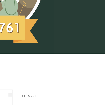
Search
for: