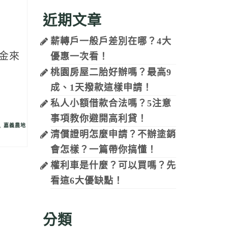
管
近期文章
薪轉戶一般戶差別在哪？4大
金來
優惠一次看！
桃園房屋二胎好辦嗎？最高9
成、1天撥款這樣申請！
私人小額借款合法嗎？5注意
事項教你避開高利貸！
,
嘉義農地
清償證明怎麼申請？不辦塗銷
會怎樣？一篇帶你搞懂！
權利車是什麼？可以買嗎？先
看這6大優缺點！
分類