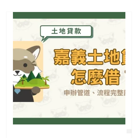
信用貸款
代書貸款
精選知識
銀行貸款
其他貸款
申貸Q&A
久通專欄
時事解析
生活理財
房產Q&A
網友都在問