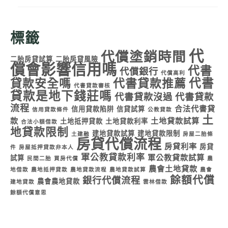
標籤
代
代償塗銷時間
二胎房貸試算
二胎房貸風險
償會影響信用嗎
代書
代償銀行
代償高利
代書
貸款安全嗎
代書貸款推薦
代書貸款審核
貸款是地下錢莊嗎
代書貸款沒過
代書貸款
流程
合法代書貸
信用貸款陷阱
信貸試算
信用貸款條件
公教貸款
土
款
土地貸款試算
土地抵押貸款
土地貸款利率
合法小額借款
地貸款限制
建地貸款試算
建地貸款限制
土建融
房屋二胎條
房貸代償流程
房貸利率
房貸
件
房屋抵押貸款非本人
軍公教貸款利率
軍公教貸款試算
試算
民間二胎
買房代償
農
農會土地貸款
地借款
農地抵押貸款
農地貸款流程
農地貸款試算
農會
餘額代償
銀行代償流程
農會農地貸款
建地貸款
雲林借款
餘額代償意思