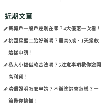
for:
近期文章
薪轉戶一般戶差別在哪？4大優惠一次看！
桃園房屋二胎好辦嗎？最高9成、1天撥款
這樣申請！
私人小額借款合法嗎？5注意事項教你避開
高利貸！
清償證明怎麼申請？不辦塗銷會怎樣？一
篇帶你搞懂！