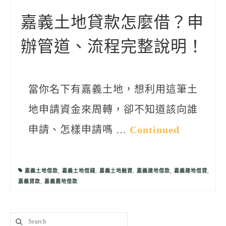
聯絡我們
嘉義土地貸款怎麼借？申
辦管道、流程完整說明！
當你名下有嘉義土地，想利用這筆土
地申請資金來周轉，卻不知道該向誰
申請、怎樣申請嗎 …
Continued
嘉義土地借款
,
嘉義土地借錢
,
嘉義土地融資
,
嘉義建地借款
,
嘉義建地借貸
,
嘉義貸款
,
嘉義農地借款
Search