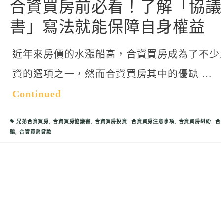
合資買房前必看！了解「協
書」寫法就能保障自身權益
近年來房價的水漲船高，合資買房成為了不少
資的選項之一，然而合資買房其中的優缺 …
Continued
兄弟合資買房
,
合資買房協議書
,
合資買房投資
,
合資買房注意事項
,
合資買房糾紛
,
合
騙
,
合資買房貸款