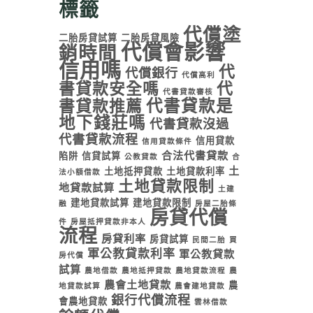
標籤
代償塗
二胎房貸試算
二胎房貸風險
代償會影響
銷時間
信用嗎
代
代償銀行
代償高利
書貸款安全嗎
代
代書貸款審核
代書貸款是
書貸款推薦
地下錢莊嗎
代書貸款沒過
代書貸款流程
信用貸款
信用貸款條件
合法代書貸款
陷阱
信貸試算
公教貸款
合
土
土地抵押貸款
土地貸款利率
法小額借款
土地貸款限制
地貸款試算
土建
建地貸款試算
建地貸款限制
融
房屋二胎條
房貸代償
件
房屋抵押貸款非本人
流程
房貸利率
房貸試算
民間二胎
買
軍公教貸款利率
軍公教貸款
房代償
試算
農地借款
農地抵押貸款
農地貸款流程
農
農會土地貸款
農
地貸款試算
農會建地貸款
銀行代償流程
會農地貸款
雲林借款