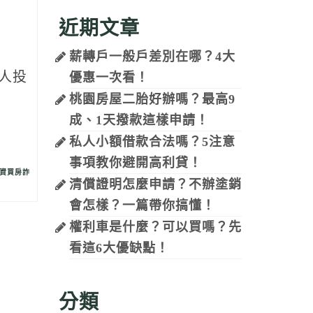
議
近期文章
薪轉戶一般戶差別在哪？4大
人投
優惠一次看！
桃園房屋二胎好辦嗎？最高9
成、1天撥款這樣申請！
私人小額借款合法嗎？5注意
事項教你避開高利貸！
資買房詐
清償證明怎麼申請？不辦塗銷
會怎樣？一篇帶你搞懂！
權利車是什麼？可以買嗎？先
看這6大優缺點！
分類