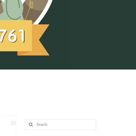
Search
for: