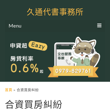
久通代書事務所
Menu
服務項目
土地二胎申貸
房屋二胎申貸
軍公教貸款
個人信貸
土地貸款
首頁
»
合資買房糾紛
房屋貸款
合資買房糾紛