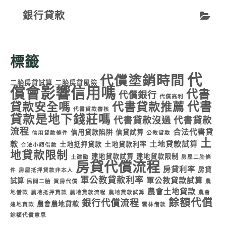
銀行貸款
標籤
代
代償塗銷時間
二胎房貸試算
二胎房貸風險
償會影響信用嗎
代書
代償銀行
代償高利
代書
貸款安全嗎
代書貸款推薦
代書貸款審核
貸款是地下錢莊嗎
代書貸款沒過
代書貸款
流程
合法代書貸
信用貸款陷阱
信貸試算
信用貸款條件
公教貸款
土
款
土地貸款試算
土地抵押貸款
土地貸款利率
合法小額借款
地貸款限制
建地貸款試算
建地貸款限制
土建融
房屋二胎條
房貸代償流程
房貸利率
房貸
件
房屋抵押貸款非本人
軍公教貸款利率
軍公教貸款試算
試算
民間二胎
買房代償
農
農會土地貸款
地借款
農地抵押貸款
農地貸款流程
農地貸款試算
農會
餘額代償
銀行代償流程
農會農地貸款
建地貸款
雲林借款
餘額代償意思