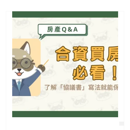
信用貸款
代書貸款
精選知識
銀行貸款
其他貸款
申貸Q&A
久通專欄
時事解析
生活理財
房產Q&A
網友都在問