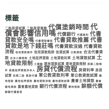
標籤
代
代償塗銷時間
二胎房貸試算
二胎房貸風險
償會影響信用嗎
代書
代償銀行
代償高利
代書
貸款安全嗎
代書貸款推薦
代書貸款審核
貸款是地下錢莊嗎
代書貸款沒過
代書貸款
流程
合法代書貸
信用貸款陷阱
信貸試算
信用貸款條件
公教貸款
土
款
土地貸款試算
土地抵押貸款
土地貸款利率
合法小額借款
地貸款限制
建地貸款試算
建地貸款限制
土建融
房屋二胎條
房貸代償流程
房貸利率
房貸
件
房屋抵押貸款非本人
軍公教貸款利率
軍公教貸款試算
試算
民間二胎
買房代償
農
農會土地貸款
地借款
農地抵押貸款
農地貸款流程
農地貸款試算
農會
餘額代償
銀行代償流程
農會農地貸款
建地貸款
雲林借款
餘額代償意思