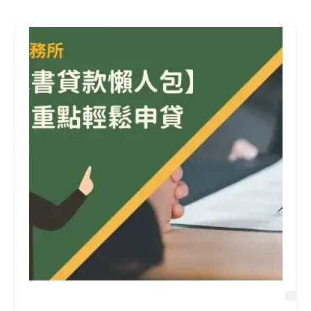
信用貸款
代書貸款
精選知識
銀行貸款
其他貸款
申貸Q&A
久通專欄
時事解析
生活理財
房產Q&A
網友都在問