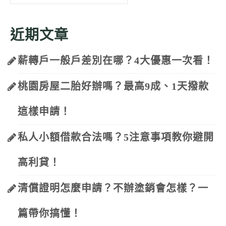
for:
近期文章
薪轉戶一般戶差別在哪？4大優惠一次看！
桃園房屋二胎好辦嗎？最高9成、1天撥款
這樣申請！
私人小額借款合法嗎？5注意事項教你避開
高利貸！
清償證明怎麼申請？不辦塗銷會怎樣？一
篇帶你搞懂！