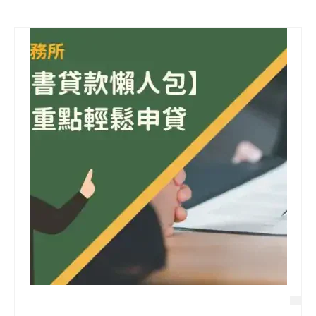
信用貸款
代書貸款
精選知識
銀行貸款
其他貸款
申貸Q&A
久通專欄
時事解析
生活理財
房產Q&A
網友都在問