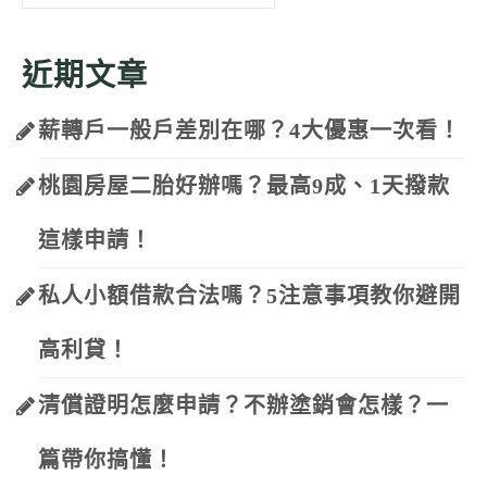
for:
近期文章
薪轉戶一般戶差別在哪？4大優惠一次看！
桃園房屋二胎好辦嗎？最高9成、1天撥款
這樣申請！
私人小額借款合法嗎？5注意事項教你避開
高利貸！
清償證明怎麼申請？不辦塗銷會怎樣？一
篇帶你搞懂！