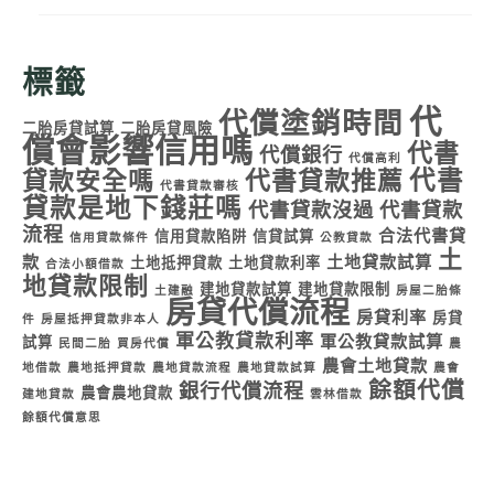
標籤
代
代償塗銷時間
二胎房貸試算
二胎房貸風險
償會影響信用嗎
代書
代償銀行
代償高利
代書
貸款安全嗎
代書貸款推薦
代書貸款審核
貸款是地下錢莊嗎
代書貸款沒過
代書貸款
流程
合法代書貸
信用貸款陷阱
信貸試算
信用貸款條件
公教貸款
土
款
土地貸款試算
土地抵押貸款
土地貸款利率
合法小額借款
地貸款限制
建地貸款試算
建地貸款限制
土建融
房屋二胎條
房貸代償流程
房貸利率
房貸
件
房屋抵押貸款非本人
軍公教貸款利率
軍公教貸款試算
試算
民間二胎
買房代償
農
農會土地貸款
地借款
農地抵押貸款
農地貸款流程
農地貸款試算
農會
餘額代償
銀行代償流程
農會農地貸款
建地貸款
雲林借款
餘額代償意思