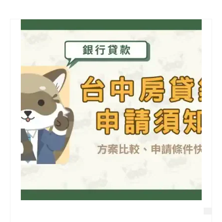
信用貸款
代書貸款
精選知識
銀行貸款
其他貸款
申貸Q&A
久通專欄
時事解析
生活理財
房產Q&A
網友都在問