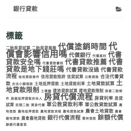
銀行貸款
標籤
代
代償塗銷時間
二胎房貸試算
二胎房貸風險
償會影響信用嗎
代書
代償銀行
代償高利
代書
貸款安全嗎
代書貸款推薦
代書貸款審核
貸款是地下錢莊嗎
代書貸款沒過
代書貸款
流程
合法代書貸
信用貸款陷阱
信貸試算
信用貸款條件
公教貸款
土
款
土地貸款試算
土地抵押貸款
土地貸款利率
合法小額借款
地貸款限制
建地貸款試算
建地貸款限制
土建融
房屋二胎條
房貸代償流程
房貸利率
房貸
件
房屋抵押貸款非本人
軍公教貸款利率
軍公教貸款試算
試算
民間二胎
買房代償
農
農會土地貸款
地借款
農地抵押貸款
農地貸款流程
農地貸款試算
農會
餘額代償
銀行代償流程
農會農地貸款
建地貸款
雲林借款
餘額代償意思