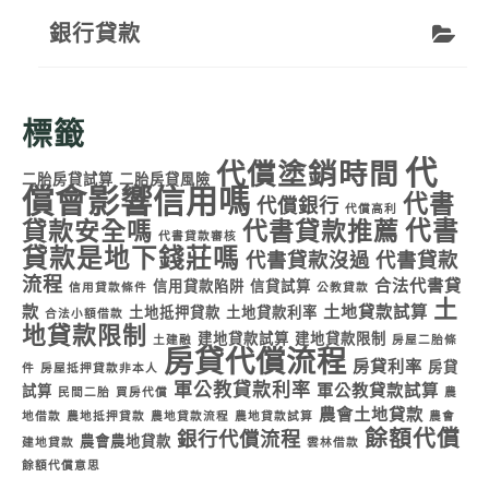
銀行貸款
標籤
代
代償塗銷時間
二胎房貸試算
二胎房貸風險
償會影響信用嗎
代書
代償銀行
代償高利
代書
貸款安全嗎
代書貸款推薦
代書貸款審核
貸款是地下錢莊嗎
代書貸款沒過
代書貸款
流程
合法代書貸
信用貸款陷阱
信貸試算
信用貸款條件
公教貸款
土
款
土地貸款試算
土地抵押貸款
土地貸款利率
合法小額借款
地貸款限制
建地貸款試算
建地貸款限制
土建融
房屋二胎條
房貸代償流程
房貸利率
房貸
件
房屋抵押貸款非本人
軍公教貸款利率
軍公教貸款試算
試算
民間二胎
買房代償
農
農會土地貸款
地借款
農地抵押貸款
農地貸款流程
農地貸款試算
農會
餘額代償
銀行代償流程
農會農地貸款
建地貸款
雲林借款
餘額代償意思