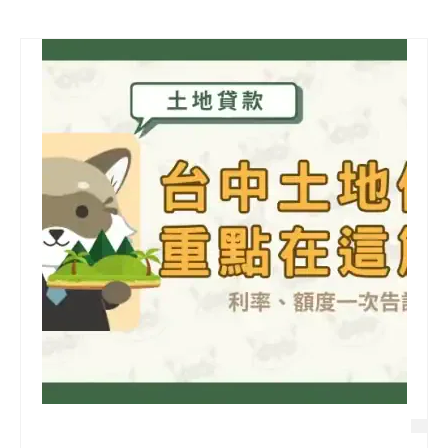
信用貸款
代書貸款
精選知識
銀行貸款
其他貸款
申貸Q&A
久通專欄
時事解析
生活理財
房產Q&A
網友都在問