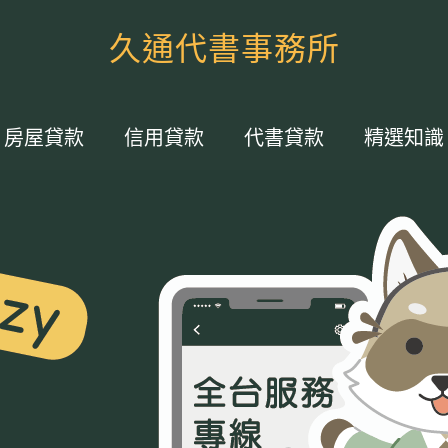
久通代書事務所
房屋貸款
信用貸款
代書貸款
精選知識