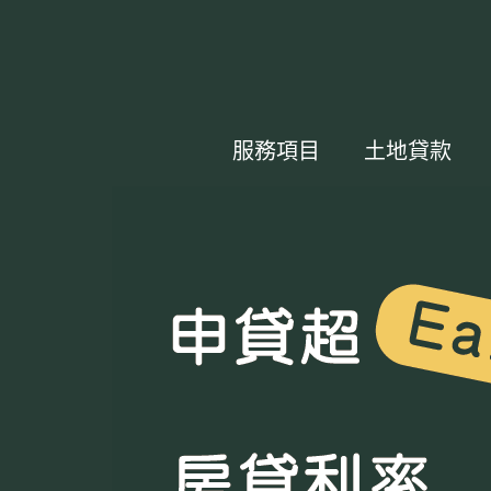
服務項目
土地貸款