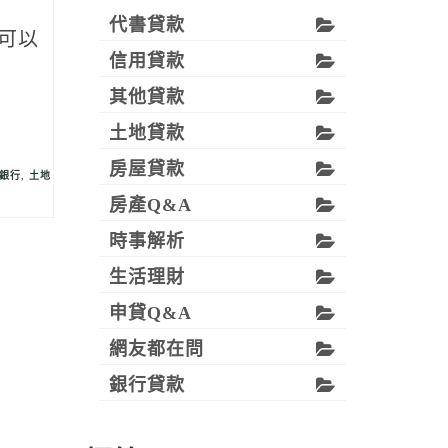
代書貸款
可以
信用貸款
其他貸款
土地貸款
房屋貸款
銀行
,
土地
房產Q&A
時事解析
生活理財
申貸Q&A
網友都在問
銀行貸款