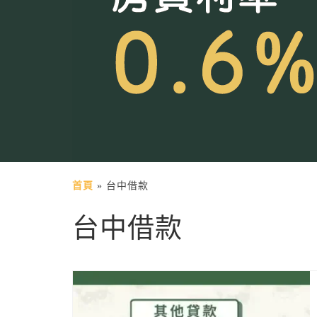
首頁
»
台中借款
台中借款